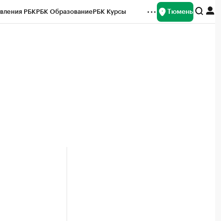
Тюмень
вления РБК
РБК Образование
РБК Курсы
рейтинги
Франшизы
Газета
Спецпроекты СПб
ты