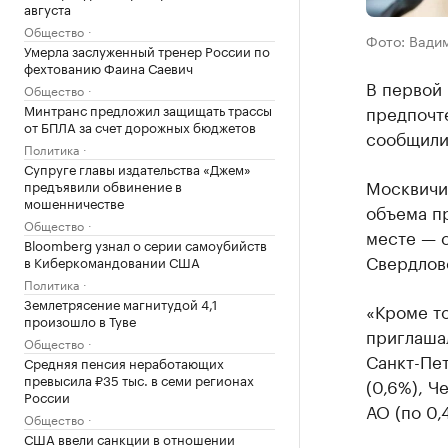
августа
Общество
Фото: Вади
Умерла заслуженный тренер России по
фехтованию Фаина Саевич
В первой
Общество
Минтранс предложил защищать трассы
предпочт
от БПЛА за счет дорожных бюджетов
сообщили 
Политика
Супруге главы издательства «Джем»
Москвичи 
предъявили обвинение в
мошенничестве
объема п
Общество
месте — с
Bloomberg узнал о серии самоубийств
Свердловс
в Киберкомандовании США
Политика
Землетрясение магнитудой 4,1
«Кроме то
произошло в Туве
приглаша
Общество
Санкт-Пет
Средняя пенсия неработающих
превысила ₽35 тыс. в семи регионах
(0,6%), Ч
России
АО (по 0,
Общество
США ввели санкции в отношении