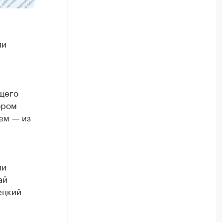
ли
бщего
ором
ьем — из
ли
ай
ецкий