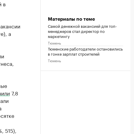
й в
Материалы по теме
вакансии
Самой денежной вакансией для топ-
менеджеров стал директор по
е), а
маркетингу
Тюмень
Тюменские работодатели остановились
в гонке зарплат строителей
ли
Тюмень
тнеса,
ные
чили
7,8
чали
а
есятке
, 515),