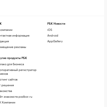
К
РБК Новости
компании
iOS
нтактная информация
Android
дакция
AppGallery
змещение рекламы
угие продукты РБК
лако для бизнеса
рпоративный регистратор
менов
стинг сайтов
г.решения
акомства
йт знакомств podbor.ru
К Компании