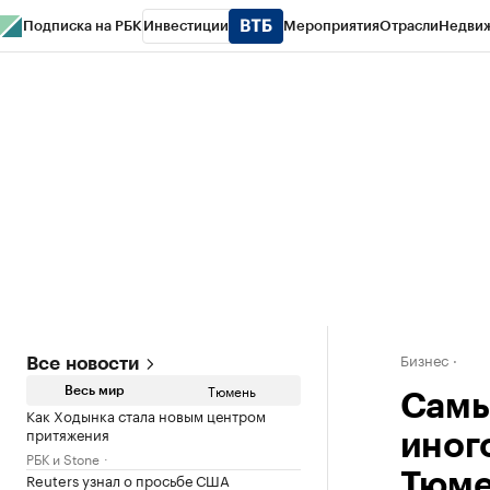
Подписка на РБК
Инвестиции
Мероприятия
Отрасли
Недви
РБК Life
Тренды
Визионеры
Национальные проекты
Город
Стиль
Кр
Конференции СПб
Спецпроекты
Проверка контрагентов
Политика
Бизнес
Все новости
Тюмень
Весь мир
Самы
Как Ходынка стала новым центром
притяжения
иног
РБК и Stone
Reuters узнал о просьбе США
Тюме