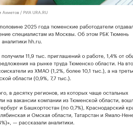
м Ахметов / РИА URA.RU
 половине 2025 года тюменские работодатели отдава
ение специалистам из Москвы. Об этом РБК Тюмень
аналитики hh.ru.
получили 11,9 тыс. приглашений о работе, 1,4% от о
редложения на рынке труда Тюменско области. На вт
оискатели из ХМАО (1,2%, более 10,1 тыс.), а на трет
кой области (0,9%, 7,7 тыс.).
го, в десятку регионов, из которых чаще остальных
ли на вакансии компании из Тюменской области, вош
ербург и Башкортостан (по 0,7%), Краснодарский кр
елябинская и Омская области, Татарстан и Ямало-Нен
4%)», — рассказали аналитики.