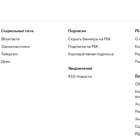
Социальные сети
Подписки
РБ
ВКонтакте
Скрыть баннеры на РБК
О 
Одноклассники
Подписка на РБК
Ко
Telegram
Корпоративная подписка
Ре
Дзен
Ра
Уведомления
RSS Новости
Др
Об
Ко
до
Хо
Ре
Зн
Са
РБ