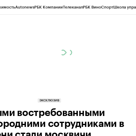
жимость
Autonews
РБК Компании
Телеканал
РБК Вино
Спорт
Школа упра
ипто
РБК Бизнес-среда
Дискуссионный клуб
Исследования
Кредитные 
Экономика
Бизнес
Технологии и медиа
Финансы
Рынок наличной валю
ЭКСКЛЮЗИВ
ми востребованными
ородними сотрудниками в
ни стали москвичи