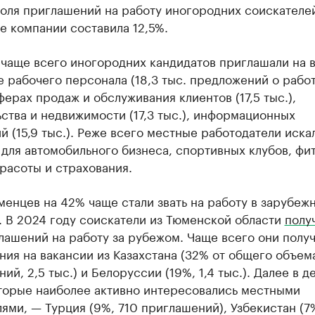
оля приглашений на работу иногородних соискателе
е компании составила 12,5%.
 чаще всего иногородних кандидатов приглашали на 
е рабочего персонала (18,3 тыс. предложений о работ
ферах продаж и обслуживания клиентов (17,5 тыс.),
ства и недвижимости (17,3 тыс.), информационных
й (15,9 тыс.). Реже всего местные работодатели иска
для автомобильного бизнеса, спортивных клубов, фи
расоты и страхования.
енцев на 42% чаще стали звать на работу в зарубеж
. В 2024 году соискатели из Тюменской области
полу
лашений на работу за рубежом. Чаще всего они полу
ия на вакансии из Казахстана (32% от общего объем
ий, 2,5 тыс.) и Белоруссии (19%, 1,4 тыс.). Далее в д
оторые наиболее активно интересовались местными
ями, — Турция (9%, 710 приглашений), Узбекистан (7%