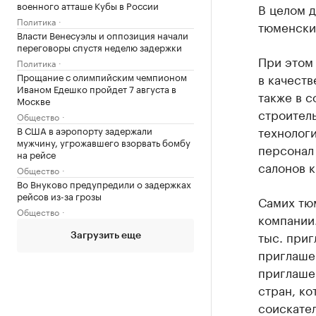
военного атташе Кубы в России
В целом д
Политика
тюменски
Власти Венесуэлы и оппозиция начали
переговоры спустя неделю задержки
При этом
Политика
Прощание с олимпийским чемпионом
в качеств
Иваном Едешко пройдет 7 августа в
также в с
Москве
строитель
Общество
технологи
В США в аэропорту задержали
мужчину, угрожавшего взорвать бомбу
персонал 
на рейсе
салонов к
Общество
Во Внуково предупредили о задержках
рейсов из-за грозы
Самих тюм
Общество
компании
тыс. приг
Загрузить еще
приглашен
приглашен
стран, к
соискател