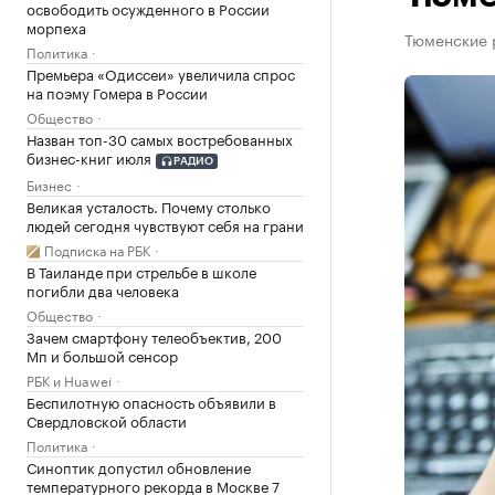
освободить осужденного в России
морпеха
Тюменские 
Политика
Премьера «Одиссеи» увеличила спрос
на поэму Гомера в России
Общество
Назван топ-30 самых востребованных
бизнес-книг июля
РАДИО
Бизнес
Великая усталость. Почему столько
людей сегодня чувствуют себя на грани
Подписка на РБК
В Таиланде при стрельбе в школе
погибли два человека
Общество
Зачем смартфону телеобъектив, 200
Мп и большой сенсор
РБК и Huawei
Беспилотную опасность объявили в
Свердловской области
Политика
Синоптик допустил обновление
температурного рекорда в Москве 7