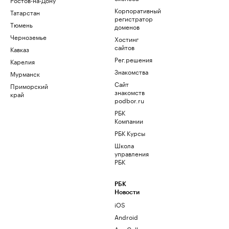
Корпоративный
Татарстан
регистратор
Тюмень
доменов
Черноземье
Хостинг
сайтов
Кавказ
Рег.решения
Карелия
Знакомства
Мурманск
Сайт
Приморский
знакомств
край
podbor.ru
РБК
Компании
РБК Курсы
Школа
управления
РБК
РБК
Новости
iOS
Android
AppGallery