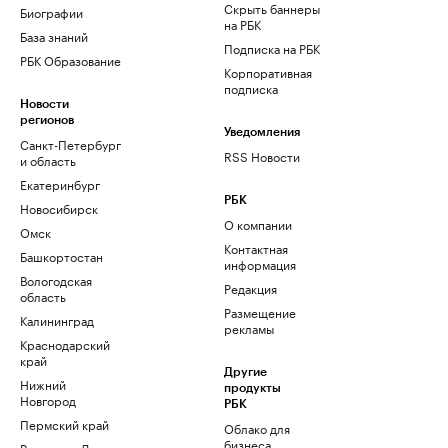
Скрыть баннеры
Биографии
на РБК
База знаний
Подписка на РБК
РБК Образование
Корпоративная
подписка
Новости
регионов
Уведомления
Санкт-Петербург
RSS Новости
и область
Екатеринбург
РБК
Новосибирск
О компании
Омск
Контактная
Башкортостан
информация
Вологодская
Редакция
область
Размещение
Калининград
рекламы
Краснодарский
край
Другие
Нижний
продукты
Новгород
РБК
Пермский край
Облако для
бизнеса
Ростов-на-Дону