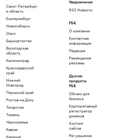
Уведомления
Санкт-Петербург
RSS Новости
и область
Екатеринбург
РБК
Новосибирск
О компании
Омск
Контактная
Башкортостан
информация
Вологодская
Редакция
область
Размещение
Калининград
рекламы
Краснодарский
край
Другие
Нижний
продукты
Новгород
РБК
Пермский край
Облако для
бизнеса
Ростов-на-Дону
Корпоративный
Татарстан
регистратор
Тюмень
доменов
Черноземье
Хостинг
сайтов
Кавказ
Рег.решения
Карелия