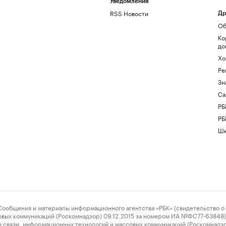
Уведомления
RSS Новости
Др
Об
Ко
до
Хо
Ре
Зн
Са
РБ
РБ
Шк
ения и материалы информационного агентства «РБК» (свидетельство о 
овых коммуникаций (Роскомнадзор) 09.12.2015 за номером ИА №ФС77-63848) 
 связи, информационных технологий и массовых коммуникаций (Роскомнадз