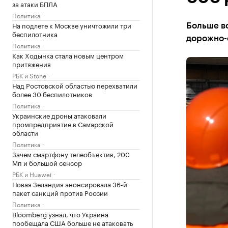
за атаки БПЛА
Политика
На подлете к Москве уничтожили три
Больше в
беспилотника
дорожно-
Политика
Как Ходынка стала новым центром
притяжения
РБК и Stone
Над Ростовской областью перехватили
более 30 беспилотников
Политика
Украинские дроны атаковали
промпредприятие в Самарской
области
Политика
Зачем смартфону телеобъектив, 200
Мп и большой сенсор
РБК и Huawei
Новая Зеландия анонсировала 36-й
пакет санкций против России
Политика
Bloomberg узнал, что Украина
пообещала США больше не атаковать