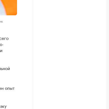
ик
сего
о-
ки
льной
ен опыт
зку