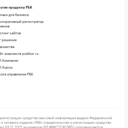
угие продукты РБК
лако для бизнеса
рпоративный регистратор
менов
стинг сайтов
г.решения
акомства
йт знакомств podbor.ru
К Компании
К Курсы
ола управления РБК
регистрации средства массовой информации выдано Федеральной
и сетевого издания «РБК» (свидетельство о регистрации средства
ор) 03.12.2021 за номером ЭЛ №ФС77-82385) сопровождаются