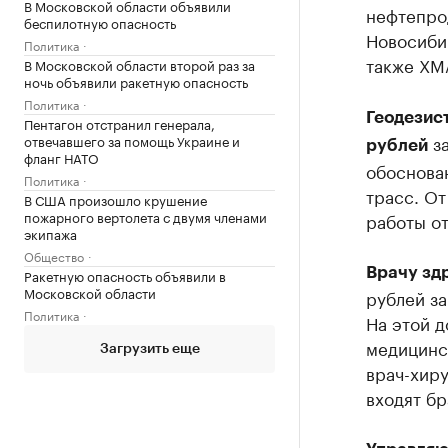
В Московской области объявили
нефтепро
беспилотную опасность
Новосибир
Политика
также ХМА
В Московской области второй раз за
ночь объявили ракетную опасность
Политика
Геодезис
Пентагон отстранил генерала,
за
отвечавшего за помощь Украине и
рублей
фланг НАТО
обоснова
Политика
трасс. От
В США произошло крушение
пожарного вертолета с двумя членами
работы от
экипажа
Общество
Врачу зд
Ракетную опасность объявили в
Московской области
рублей за
Политика
На этой д
медицинс
Загрузить еще
врач-хир
входят бр