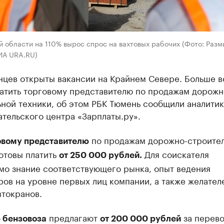
 области на 110% вырос спрос на вахтовых рабочих (Фото: Разм
ИА URA.RU)
нцев открыты вакансии на Крайнем Севере. Больше в
латить торговому представителю по продажам дорожн
ной техники, об этом РБК Тюмень сообщили аналити
тельского центра «Зарплаты.ру».
по продажам дорожно-строите
овому представителю
отовы платить
Для соискателя
от 250 000 рублей.
мо знание соответствующего рынка, опыт ведения
ов на уровне первых лиц компании, а также желател
втокранов.
предлагают
за перево
 бензовоза
от 200 000 рублей