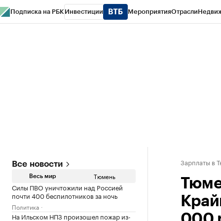
Подписка на РБК
Инвестиции
Мероприятия
Отрасли
Недви
РБК Life
Тренды
Визионеры
Национальные проекты
Город
Стиль
Кр
Конференции СПб
Спецпроекты
Проверка контрагентов
Политика
Зарплаты в 
Все новости
Тюмень
Весь мир
Тюме
Силы ПВО уничтожили над Россией
почти 400 беспилотников за ночь
Край
Политика
На Ильском НПЗ произошел пожар из-
000 