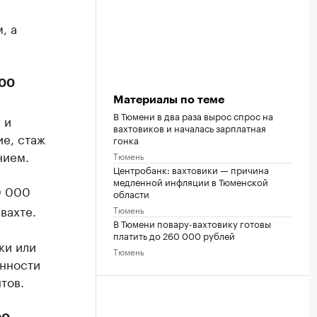
, а
000
Материалы по теме
В Тюмени в два раза вырос спрос на
 и
вахтовиков и началась зарплатная
е, стаж
гонка
нием.
Тюмень
Центробанк: вахтовики — причина
медленной инфляции в Тюменской
0 000
области
вахте.
Тюмень
В Тюмени повару-вахтовику готовы
платить до 260 000 рублей
ки или
Тюмень
анности
тов.