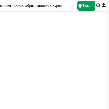
Тюмень
вления РБК
РБК Образование
РБК Курсы
рейтинги
Франшизы
Газета
Спецпроекты СПб
ты