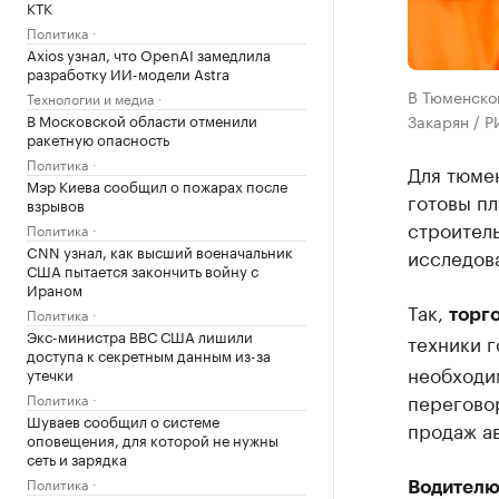
КТК
Политика
Axios узнал, что OpenAI замедлила
разработку ИИ-модели Astra
В Тюменской
Технологии и медиа
В Московской области отменили
Закарян / Р
ракетную опасность
Политика
Для тюме
Мэр Киева сообщил о пожарах после
готовы п
взрывов
строитель
Политика
CNN узнал, как высший военачальник
исследова
США пытается закончить войну с
Ираном
Так,
Политика
торг
Экс-министра ВВС США лишили
техники г
доступа к секретным данным из-за
необходи
утечки
переговор
Политика
Шуваев сообщил о системе
продаж а
оповещения, для которой не нужны
сеть и зарядка
Политика
Водителю