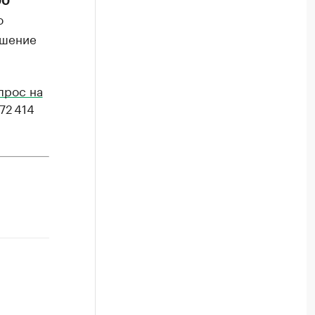
00
ю
ешение
прос на
72 414