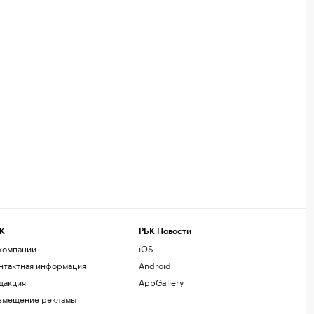
К
РБК Новости
компании
iOS
нтактная информация
Android
дакция
AppGallery
змещение рекламы