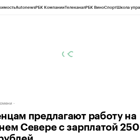
жимость
Autonews
РБК Компании
Телеканал
РБК Вино
Спорт
Школа упра
ипто
РБК Бизнес-среда
Дискуссионный клуб
Исследования
Кредитные 
Экономика
Бизнес
Технологии и медиа
Финансы
Рынок наличной валю
Тюмени
нцам предлагают работу на
нем Севере с зарплатой 250
рублей