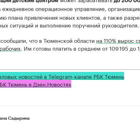
щий детским центром
до 200 0
 ежедневное операционное управление, организаци
ию плана привлечения новых клиентов, а также разр
ных ситуаций и выполнение поручений руководителя.
 сообщали, что в Тюменской области
на 110% вырос с
 рабочих
. Им готовы платить в среднем от 109 195 до 1
еловых новостей в Telegram-канале РБК Тюмень
БК Тюмень в Дзен.Новостях
ана Садырина