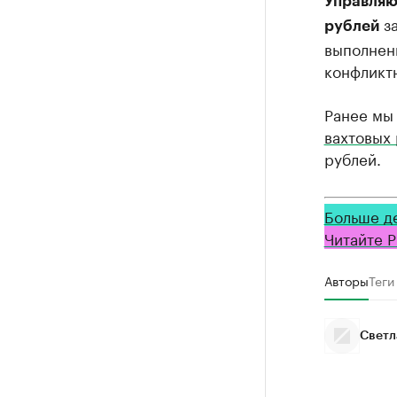
Управляю
за
рублей
выполнен
конфликт
Ранее мы
вахтовых
рублей.
Больше д
Читайте Р
Авторы
Теги
Светл