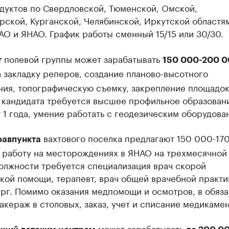
дуктов по Свердловской, Тюменской, Омской,
ской, Курганской, Челябинской, Иркутской областям
О и ЯНАО. График работы сменный 15/15 или 30/30.
полевой группы может зарабатывать
т
150 000-200 
 закладку реперов, создание планово-высотного
ния, топографическую съемку, закрепление площадок
 кандидата требуется высшее профильное образовани
 1 года, умение работать с геодезическим оборудова
вахтового поселка предлагают 150 000-17
равпункта
 работу на месторождениях в ЯНАО на трехмесячной 
олжности требуется специализация врач скорой
кой помощи, терапевт, врач общей врачебной практи
ург. Помимо оказания медпомощи и осмотров, в обяз
акераж в столовых, заказ, учет и списание медикамен
может зарабатывать