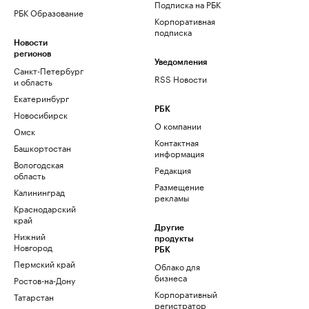
Подписка на РБК
РБК Образование
Корпоративная
подписка
Новости
регионов
Уведомления
Санкт-Петербург
RSS Новости
и область
Екатеринбург
РБК
Новосибирск
О компании
Омск
Контактная
Башкортостан
информация
Вологодская
Редакция
область
Размещение
Калининград
рекламы
Краснодарский
край
Другие
Нижний
продукты
Новгород
РБК
Пермский край
Облако для
бизнеса
Ростов-на-Дону
Корпоративный
Татарстан
регистратор