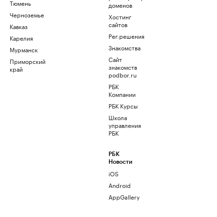
Тюмень
доменов
Черноземье
Хостинг
сайтов
Кавказ
Рег.решения
Карелия
Знакомства
Мурманск
Сайт
Приморский
знакомств
край
podbor.ru
РБК
Компании
РБК Курсы
Школа
управления
РБК
РБК
Новости
iOS
Android
AppGallery