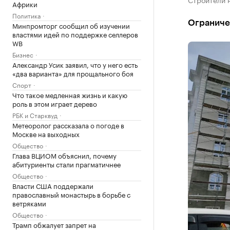
Африки
Политика
Ограниче
Минпромторг сообщил об изучении
властями идей по поддержке селлеров
WB
Бизнес
Александр Усик заявил, что у него есть
«два варианта» для прощального боя
Спорт
Что такое медленная жизнь и какую
роль в этом играет дерево
РБК и Старквуд
Метеоролог рассказала о погоде в
Москве на выходных
Общество
Глава ВЦИОМ объяснил, почему
абитуриенты стали прагматичнее
Общество
Власти США поддержали
православный монастырь в борьбе с
ветряками
Общество
Трамп обжалует запрет на