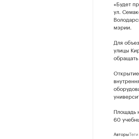
«Будет п
ул. Семак
Володарск
мэрии.
Для объез
улицы Кир
обращать
Открытие 
внутрення
оборудов
универси
Площадь н
60 учебны
Авторы
Теги