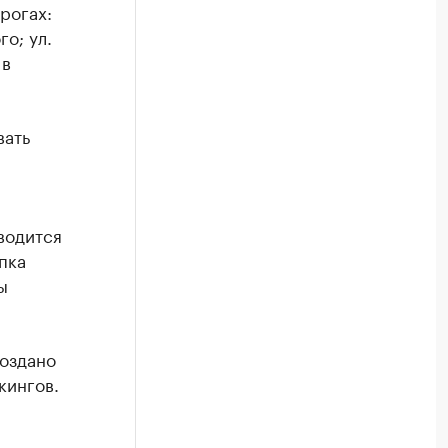
рогах:
го; ул.
 в
вать
водится
пка
ы
создано
кингов.