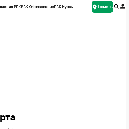
Тюмень
вления РБК
РБК Образование
РБК Курсы
рейтинги
Франшизы
Газета
Спецпроекты СПб
ты
арта
 ТюмГУ