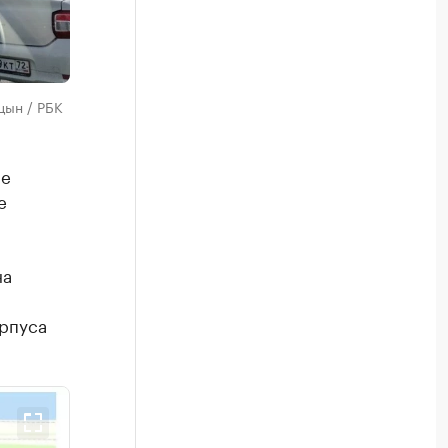
цын / РБК
не
е
на
орпуса