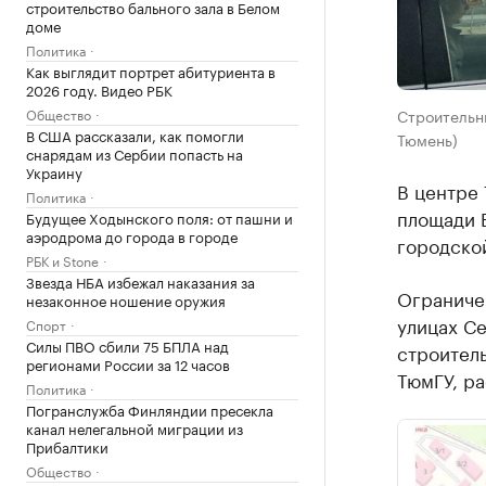
строительство бального зала в Белом
доме
Политика
Как выглядит портрет абитуриента в
2026 году. Видео РБК
Общество
Строительн
В США рассказали, как помогли
Тюмень)
снарядам из Сербии попасть на
Украину
В центре
Политика
площади 
Будущее Ходынского поля: от пашни и
аэродрома до города в городе
городско
РБК и Stone
Звезда НБА избежал наказания за
Ограничен
незаконное ношение оружия
улицах С
Спорт
Силы ПВО сбили 75 БПЛА над
строитель
регионами России за 12 часов
ТюмГУ, ра
Политика
Погранслужба Финляндии пресекла
канал нелегальной миграции из
Прибалтики
Общество