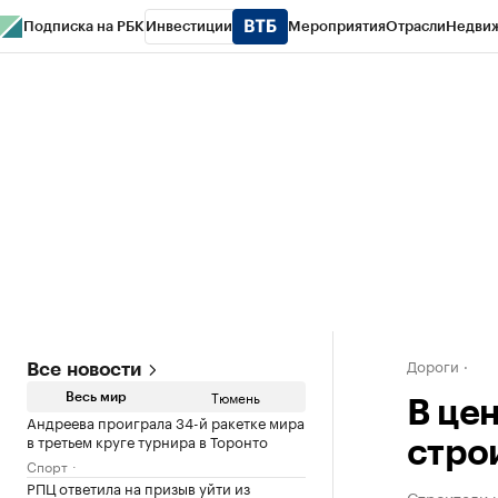
Подписка на РБК
Инвестиции
Мероприятия
Отрасли
Недви
РБК Life
Тренды
Визионеры
Национальные проекты
Город
Стиль
Кр
Конференции СПб
Спецпроекты
Проверка контрагентов
Политика
Дороги
Все новости
Тюмень
Весь мир
В це
Андреева проиграла 34-й ракетке мира
в третьем круге турнира в Торонто
стро
Спорт
РПЦ ответила на призыв уйти из
Строители н