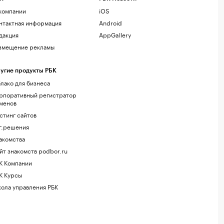
компании
iOS
нтактная информация
Android
дакция
AppGallery
змещение рекламы
угие продукты РБК
лако для бизнеса
рпоративный регистратор
менов
стинг сайтов
г.решения
акомства
йт знакомств podbor.ru
К Компании
К Курсы
ола управления РБК