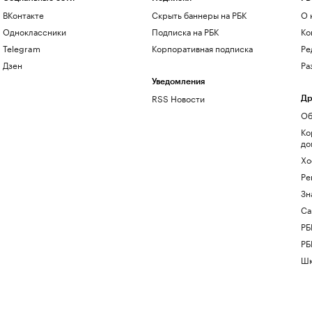
ВКонтакте
Скрыть баннеры на РБК
О 
Одноклассники
Подписка на РБК
Ко
Telegram
Корпоративная подписка
Ре
Дзен
Ра
Уведомления
RSS Новости
Др
Об
Ко
до
Хо
Ре
Зн
Са
РБ
РБ
Шк