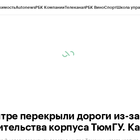
жимость
Autonews
РБК Компании
Телеканал
РБК Вино
Спорт
Школа упра
ипто
РБК Бизнес-среда
Дискуссионный клуб
Исследования
Кредитные 
Экономика
Бизнес
Технологии и медиа
Финансы
Рынок наличной валю
нтре перекрыли дороги из-за
ительства корпуса ТюмГУ. К
а 3 недели перекрыли дороги в центре Тюмени у нового корпуса