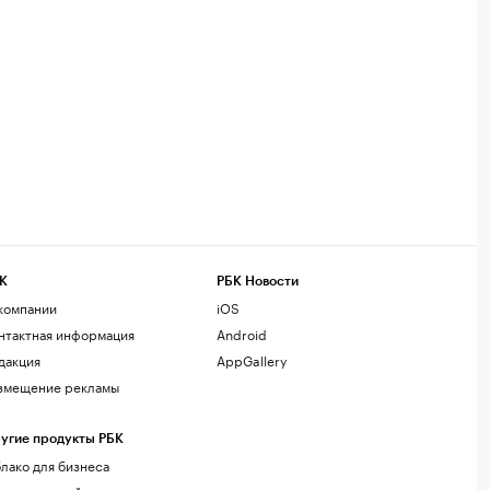
К
РБК Новости
компании
iOS
нтактная информация
Android
дакция
AppGallery
змещение рекламы
угие продукты РБК
лако для бизнеса