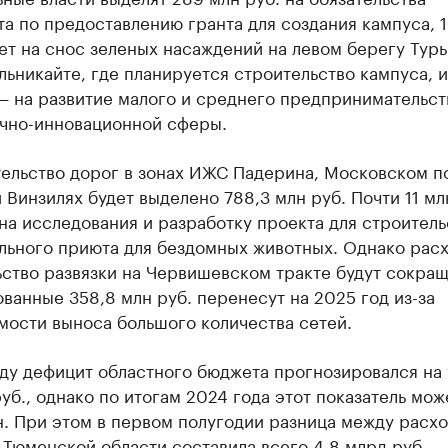
а по предоставлению гранта для создания кампуса, 1
ет на снос зеленых насаждений на левом берегу Тур
ьникайте, где планируется строительство кампуса, и
— на развитие малого и среднего предпринимательств
учно-инновационной сферы.
тельство дорог в зонах ИЖС Падерина, Московском п
 Винзилях будет выделено 788,3 млн руб. Почти 11 мл
на исследования и разработку проекта для строитель
льного приюта для бездомных животных. Однако рас
ство развязки на Червишевском тракте будут сокра
ванные 358,8 млн руб. перенесут на 2025 год из-за
мости выноса большого количества сетей.
оду дефицит областного бюджета прогнозировался на
уб., однако по итогам 2024 года этот показатель мож
. При этом в первом полугодии разница между расхо
Тюменской области составила всего 4,8 млрд руб.