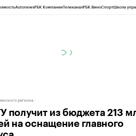
жимость
Autonews
РБК Компании
Телеканал
РБК Вино
Спорт
Школа упра
ипто
РБК Бизнес-среда
Дискуссионный клуб
Исследования
Кредитные 
Экономика
Бизнес
Технологии и медиа
Финансы
Рынок наличной валю
енского региона
У получит из бюджета 213 м
ей на оснащение главного
уса