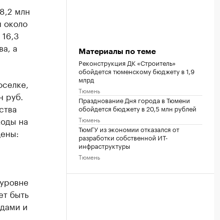
8,2 млн
ы около
 16,3
а, а
Материалы по теме
Реконструкция ДК «Строитель»
обойдется тюменскому бюджету в 1,9
млрд
оселке,
Тюмень
н руб.
Празднование Дня города в Тюмени
ства
обойдется бюджету в 20,5 млн рублей
ходы на
Тюмень
ТюмГУ из экономии отказался от
щены:
разработки собственной ИT-
инфраструктуры
Тюмень
 уровне
ет быть
дами и