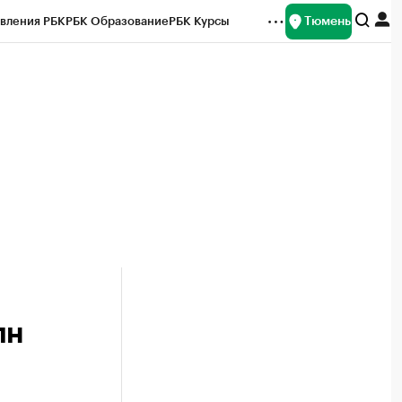
Тюмень
вления РБК
РБК Образование
РБК Курсы
рейтинги
Франшизы
Газета
Спецпроекты СПб
ты
лн