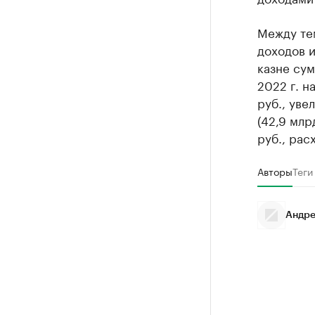
Между те
доходов и
казне сум
2022 г. н
руб., уве
(42,9 млр
руб., рас
Авторы
Теги
Андре