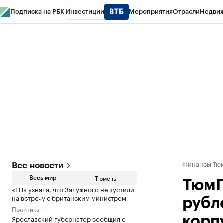
Подписка на РБК
Инвестиции
Мероприятия
Отрасли
Недви
РБК Life
Тренды
Визионеры
Национальные проекты
Город
Стиль
Кр
Конференции СПб
Спецпроекты
Проверка контрагентов
Политика
Финансы Тюм
Все новости
Тюмень
Весь мир
ТюмГ
«ЕП» узнала, что Залужного не пустили
на встречу с британским министром
рубл
Политика
Ярославский губернатор сообщил о
корп