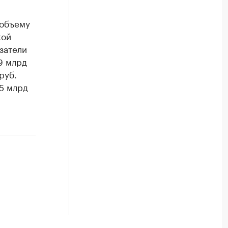
объему
кой
затели
,9 млрд
руб.
35 млрд