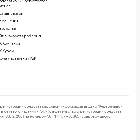
рпоративный регистратор
менов
стинг сайтов
г.решения
акомства
йт знакомств podbor.ru
К Компании
К Курсы
ола управления РБК
регистрации средства массовой информации выдано Федеральной
и сетевого издания «РБК» (свидетельство о регистрации средства
ор) 03.12.2021 за номером ЭЛ №ФС77-82385) сопровождаются