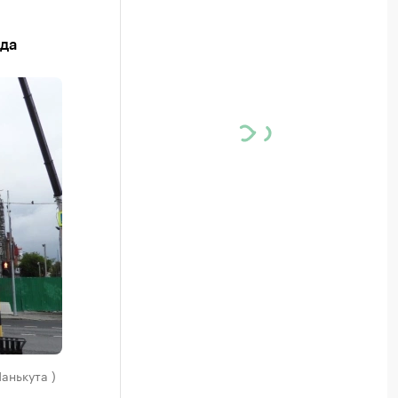
ода
анькута )