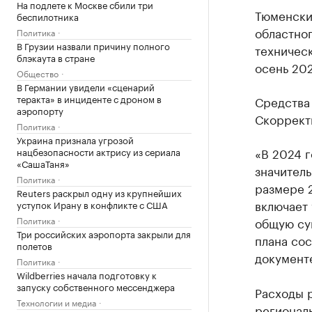
На подлете к Москве сбили три
Тюменски
беспилотника
областног
Политика
В Грузии назвали причину полного
техническ
блэкаута в стране
осень 202
Общество
В Германии увидели «сценарий
теракта» в инциденте с дроном в
Средства 
аэропорту
Скоррект
Политика
Украина признала угрозой
«В 2024 
нацбезопасности актрису из сериала
«СашаТаня»
значитель
Политика
размере 2
Reuters раскрыл одну из крупнейших
включает 
уступок Ирану в конфликте с США
Политика
общую сум
Три российских аэропорта закрыли для
плана сос
полетов
документ
Политика
Wildberries начала подготовку к
запуску собственного мессенджера
Расходы 
Технологии и медиа
региональ