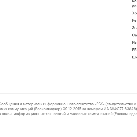
Ко
до
Хо
Ре
Зн
Са
РБ
РБ
Шк
ения и материалы информационного агентства «РБК» (свидетельство о 
овых коммуникаций (Роскомнадзор) 09.12.2015 за номером ИА №ФС77-63848) 
 связи, информационных технологий и массовых коммуникаций (Роскомнадз