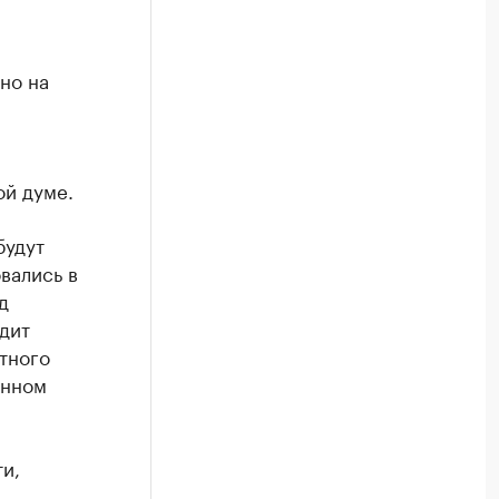
но на
ой думе.
будут
вались в
д
одит
тного
анном
и,