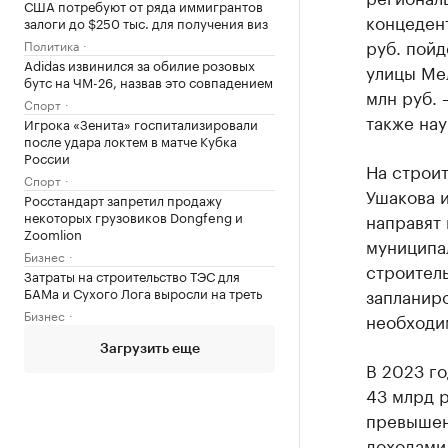
США потребуют от ряда иммигрантов
концедент
залоги до $250 тыс. для получения виз
руб. пойд
Политика
Adidas извинился за обилие розовых
улицы Мел
бутс на ЧМ-26, назвав это совпадением
млн руб. 
Спорт
также на
Игрока «Зенита» госпитализировали
после удара локтем в матче Кубка
России
На строи
Спорт
Ушакова и
Росстандарт запретил продажу
некоторых грузовиков Dongfeng и
направят 
Zoomlion
муниципа
Бизнес
строитель
Затраты на строительство ТЭС для
БАМа и Сухого Лога выросли на треть
запланиро
Бизнес
необходи
Загрузить еще
В 2023 г
43 млрд р
превышен
доходами 