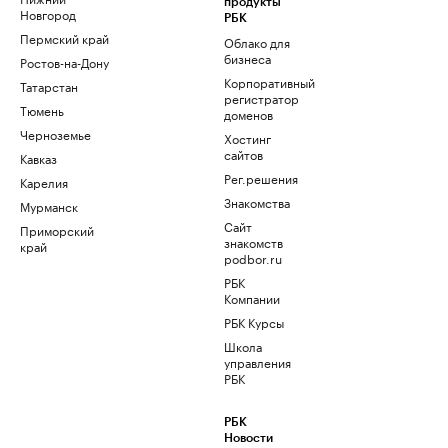
продукты
Новгород
РБК
Пермский край
Облако для
бизнеса
Ростов-на-Дону
Корпоративный
Татарстан
регистратор
Тюмень
доменов
Черноземье
Хостинг
сайтов
Кавказ
Рег.решения
Карелия
Знакомства
Мурманск
Сайт
Приморский
знакомств
край
podbor.ru
РБК
Компании
РБК Курсы
Школа
управления
РБК
РБК
Новости