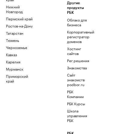
Другие
Нижний
продукты
Новгород
РБК
Пермский край
Облако для
бизнеса
Ростов-на-Дону
Корпоративный
Татарстан
регистратор
Тюмень
доменов
Черноземье
Хостинг
сайтов
Кавказ
Рег.решения
Карелия
Знакомства
Мурманск
Сайт
Приморский
знакомств
край
podbor.ru
РБК
Компании
РБК Курсы
Школа
управления
РБК
РБК