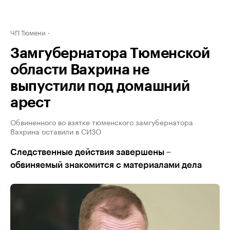
ЧП Тюмени
Замгубернатора Тюменской
области Вахрина не
выпустили под домашний
арест
Обвиненного во взятке тюменского замгубернатора
Вахрина оставили в СИЗО
Следственные действия завершены –
обвиняемый знакомится с материалами дела