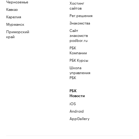
Черноземье
Хостинг
сайтов
Кавказ
Рег.решения
Карелия
Знакомства
Мурманск
Сайт
Приморский
знакомств
край
podbor.ru
РБК
Компании
РБК Курсы
Школа
управления
РБК
РБК
Новости
iOS
Android
AppGallery