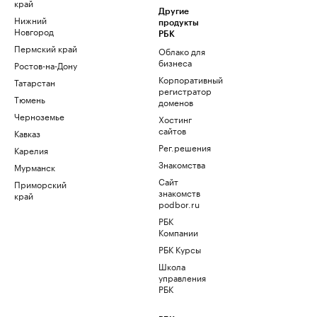
край
Другие
Нижний
продукты
Новгород
РБК
Пермский край
Облако для
бизнеса
Ростов-на-Дону
Корпоративный
Татарстан
регистратор
Тюмень
доменов
Черноземье
Хостинг
сайтов
Кавказ
Рег.решения
Карелия
Знакомства
Мурманск
Сайт
Приморский
знакомств
край
podbor.ru
РБК
Компании
РБК Курсы
Школа
управления
РБК