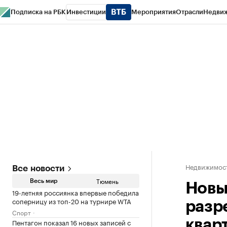
Подписка на РБК
Инвестиции
Мероприятия
Отрасли
Недви
РБК Life
Тренды
Визионеры
Национальные проекты
Город
Стиль
Кр
Конференции СПб
Спецпроекты
Проверка контрагентов
Политика
Недвижимос
Все новости
Тюмень
Весь мир
Новы
19-летняя россиянка впервые победила
соперницу из топ-20 на турнире WTA
разр
Спорт
Пентагон показал 16 новых записей с
квар