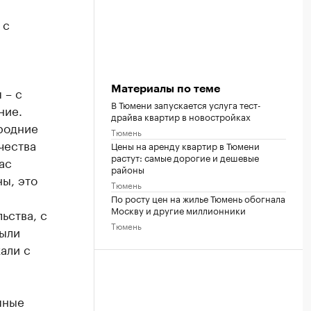
 с
Материалы по теме
 – с
В Тюмени запускается услуга тест-
ние.
драйва квартир в новостройках
родние
Тюмень
чества
Цены на аренду квартир в Тюмени
растут: самые дорогие и дешевые
ас
районы
ны, это
Тюмень
По росту цен на жилье Тюмень обогнала
Москву и другие миллионники
ьства, с
Тюмень
были
али с
пные