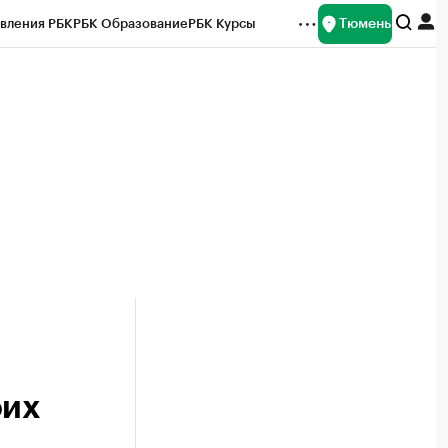
Тюмень
вления РБК
РБК Образование
РБК Курсы
рейтинги
Франшизы
Газета
Спецпроекты СПб
ты
оих