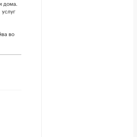
и дома.
 услуг
йва во