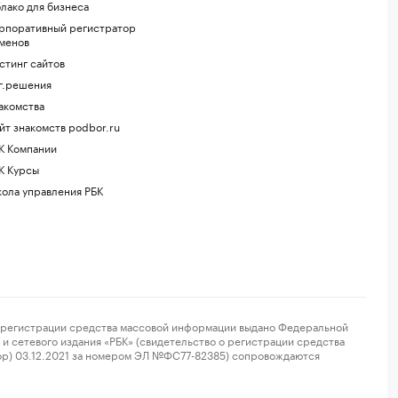
лако для бизнеса
рпоративный регистратор
менов
стинг сайтов
г.решения
акомства
йт знакомств podbor.ru
К Компании
К Курсы
ола управления РБК
регистрации средства массовой информации выдано Федеральной
и сетевого издания «РБК» (свидетельство о регистрации средства
ор) 03.12.2021 за номером ЭЛ №ФС77-82385) сопровождаются