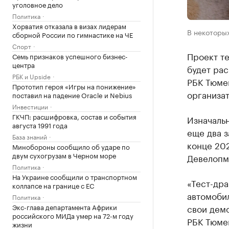
уголовное дело
Политика
Хорватия отказала в визах лидерам
В некоторы
сборной России по гимнастике на ЧЕ
Спорт
Проект те
Семь признаков успешного бизнес-
центра
будет ра
РБК и Upside
РБК Тюме
Прототип героя «Игры на понижение»
организа
поставил на падение Oracle и Nebius
Инвестиции
ГКЧП: расшифровка, состав и события
Изначаль
августа 1991 года
еще два 
База знаний
конце 202
Минобороны сообщило об ударе по
двум сухогрузам в Черном море
Девелопме
Политика
На Украине сообщили о транспортном
«Тест-дра
коллапсе на границе с ЕС
автомобил
Политика
Экс-глава департамента Африки
свои демо
российского МИДа умер на 72-м году
РБК Тюме
жизни