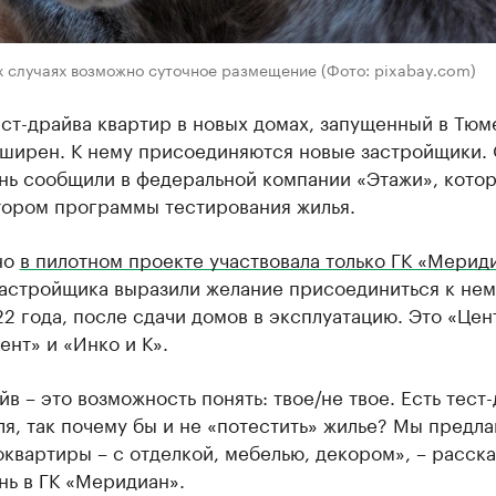
х случаях возможно суточное размещение (Фото: pixabay.com)
ст-драйва квартир в новых домах, запущенный в Тюм
сширен. К нему присоединяются новые застройщики.
нь сообщили в федеральной компании «Этажи», котор
тором программы тестирования жилья.
но
в пилотном проекте участвовала только ГК «Мерид
застройщика выразили желание присоединиться к нем
2 года, после сдачи домов в эксплуатацию. Это «Цен
нт» и «Инко и К».
йв – это возможность понять: твое/не твое. Есть тест
я, так почему бы и не «потестить» жилье? Мы предл
квартиры – с отделкой, мебелью, декором», – расска
нь в ГК «Меридиан».