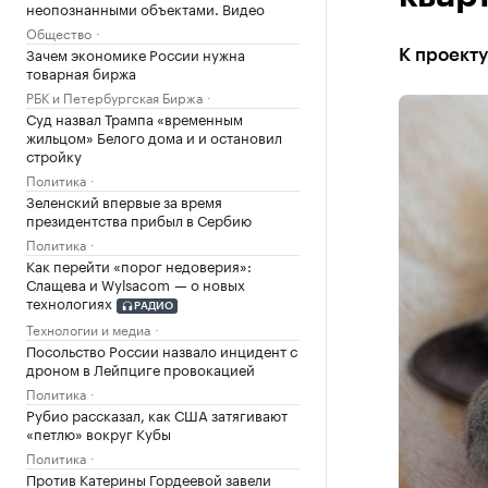
неопознанными объектами. Видео
Общество
Зачем экономике России нужна
К проект
товарная биржа
РБК и Петербургская Биржа
Суд назвал Трампа «временным
жильцом» Белого дома и и остановил
стройку
Политика
Зеленский впервые за время
президентства прибыл в Сербию
Политика
Как перейти «порог недоверия»:
Слащева и Wylsacom — о новых
технологиях
РАДИО
Технологии и медиа
Посольство России назвало инцидент с
дроном в Лейпциге провокацией
Политика
Рубио рассказал, как США затягивают
«петлю» вокруг Кубы
Политика
Против Катерины Гордеевой завели