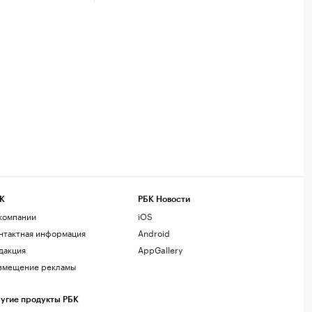
К
РБК Новости
компании
iOS
нтактная информация
Android
дакция
AppGallery
змещение рекламы
угие продукты РБК