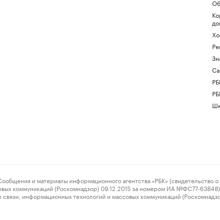
Об
Ко
до
Хо
Ре
Зн
Са
РБ
РБ
Шк
ения и материалы информационного агентства «РБК» (свидетельство о 
овых коммуникаций (Роскомнадзор) 09.12.2015 за номером ИА №ФС77-63848) 
 связи, информационных технологий и массовых коммуникаций (Роскомнадз