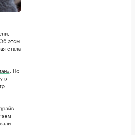
ени,
 Об этом
ая стала
иан»
. Но
у в
тр
-драйв
агаем
зали