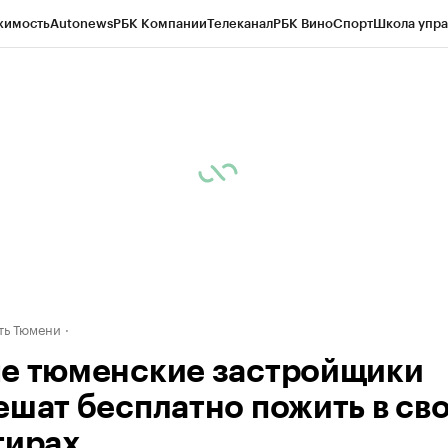
жимость
Autonews
РБК Компании
Телеканал
РБК Вино
Спорт
Школа упра
ипто
РБК Бизнес-среда
Дискуссионный клуб
Исследования
Кредитные 
Экономика
Бизнес
Технологии и медиа
Финансы
Рынок наличной валю
ть Тюмени
е тюменские застройщики
ешат бесплатно пожить в св
тирах