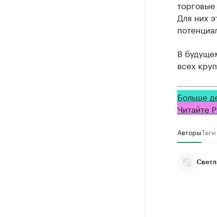
торговые
Для них э
потенциа
В будущем
всех круп
Больше д
Читайте Р
Авторы
Теги
Светл