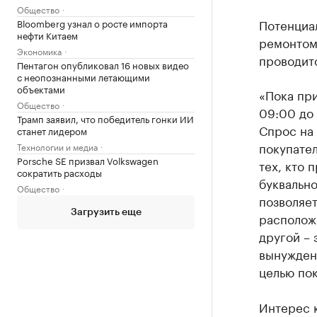
Общество
Потенциал
Bloomberg узнал о росте импорта
нефти Китаем
ремонтом,
Экономика
проводитс
Пентагон опубликовал 16 новых видео
с неопознанными летающими
объектами
«Пока при
Общество
09:00 до 
Трамп заявил, что победитель гонки ИИ
Спрос на 
станет лидером
покупател
Технологии и медиа
Porsche SE призвал Volkswagen
тех, кто 
сократить расходы
буквально
Общество
позволяет
Загрузить еще
расположе
другой – 
вынуждены
целью пок
Интерес 