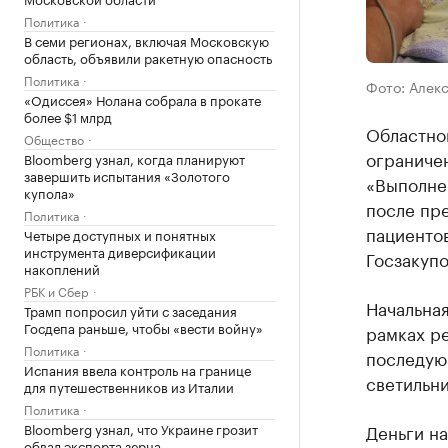
Политика
В семи регионах, включая Московскую
область, объявили ракетную опасность
Политика
Фото: Алек
«Одиссея» Нолана собрала в прокате
более $1 млрд
Областно
Общество
ограниче
Bloomberg узнал, когда планируют
завершить испытания «Золотого
«Выполне
купола»
после пр
Политика
пациентов
Четыре доступных и понятных
инструмента диверсификации
Госзакупо
накоплений
РБК и Сбер
Начальная
Трамп попросил уйти с заседания
Госдепа раньше, чтобы «вести войну»
рамках р
Политика
последующ
Испания ввела контроль на границе
светильни
для путешественников из Италии
Политика
Bloomberg узнал, что Украине грозит
Деньги н
обвал экспорта зерна