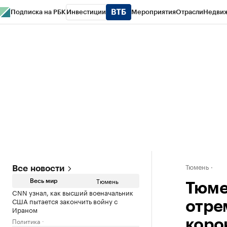
Подписка на РБК
Инвестиции
Мероприятия
Отрасли
Недви
РБК Life
Тренды
Визионеры
Национальные проекты
Город
Стиль
Кр
Конференции СПб
Спецпроекты
Проверка контрагентов
Политика
Тюмень
Все новости
Тюмень
Весь мир
Тюме
CNN узнал, как высший военачальник
США пытается закончить войну с
отре
Ираном
Политика
коро