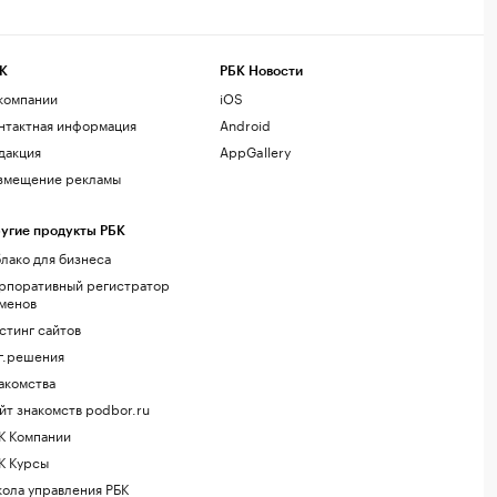
К
РБК Новости
компании
iOS
нтактная информация
Android
дакция
AppGallery
змещение рекламы
угие продукты РБК
лако для бизнеса
рпоративный регистратор
менов
стинг сайтов
г.решения
акомства
йт знакомств podbor.ru
К Компании
К Курсы
ола управления РБК