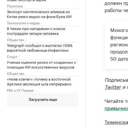
должен пр
Политика
работы че
Экспорт синтетических алмазов из
Китая резко вырос на фоне бума ИИ
Технологии и медиа
В Чехии при нападении с ножом
Моного
пострадали четыре человека
функци
Общество
регион
Telegraph сообщил о выплатах УЕФА
вероятной любовнице Инфантино
продол
Спорт
50 дет
Ученые оценили риски от созданных с
помощью ИИ искусственных вирусов
Общество
Подписыв
«Ноев ковчег»: почему в восточной
Арктике эволюция шла непрерывно
Twitter
и 
РБК и УК Первая
Читайте 
Загрузить еще
привычно
Тюменски