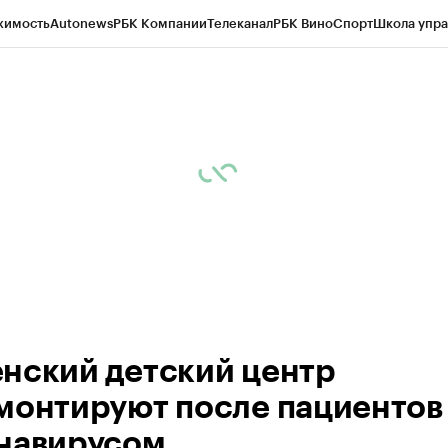
жимость
Autonews
РБК Компании
Телеканал
РБК Вино
Спорт
Школа упра
ипто
РБК Бизнес-среда
Дискуссионный клуб
Исследования
Кредитные 
Экономика
Бизнес
Технологии и медиа
Финансы
Рынок наличной валю
нский детский центр
монтируют после пациентов
навирусом