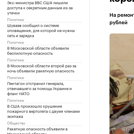
Экс-министра ВВС США лишили
доступа к секретным данным из-за
утечки
На ремон
Политика
рублей
Шуваев сообщил о системе
оповещения, для которой не нужны
сеть и зарядка
Политика
В Московской области объявили
беспилотную опасность
Политика
В Московской области второй раз за
ночь объявили ракетную опасность
Политика
Пентагон отстранил генерала,
отвечавшего за помощь Украине и
фланг НАТО
Политика
В США произошло крушение
пожарного вертолета с двумя членами
экипажа
Общество
Ракетную опасность объявили в
Московской области