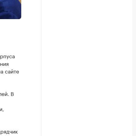
орпуса
ения
а сайте
лей. В
и,
дрядчик