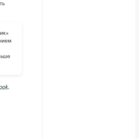
ть
ик»
ением
льше
ook
,