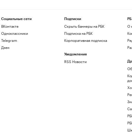
Социальные сети
Подписки
РБ
ВКонтакте
Скрыть баннеры на РБК
О 
Одноклассники
Подписка на РБК
Ко
Telegram
Корпоративная подписка
Ре
Дзен
Ра
Уведомления
RSS Новости
Др
Об
Ко
до
Хо
Ре
Зн
Са
РБ
РБ
Шк