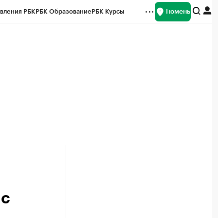
Тюмень
вления РБК
РБК Образование
РБК Курсы
рейтинги
Франшизы
Газета
Спецпроекты СПб
ты
 с