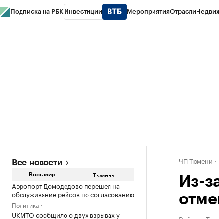
Подписка на РБК
Инвестиции
Мероприятия
Отрасли
Недви
РБК Life
Тренды
Визионеры
Национальные проекты
Город
Стиль
Кр
Конференции СПб
Спецпроекты
Проверка контрагентов
Политика
ЧП Тюмени
Все новости
Тюмень
Весь мир
Из-з
Аэропорт Домодедово перешел на
обслуживание рейсов по согласованию
отме
Политика
UKMTO сообщило о двух взрывах у
Рейс из Тюм