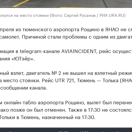
нулся на место стоянки (Фото: Сергей Русанов / РИА URA.RU)
апреля из тюменского аэропорта Рощино в ЯНАО не с
самолет. Причиной стали проблемы с одним из двига
мация в telegram-канале AVIAINCIDENT, рейс осущес
ания «ЮТэйр».
ый взлет, двигатель № 2 не вышел на взлетный режи
а место стоянки. Рейс UTR 721, Тюмень — Толька (ЯНА
 сообщении канала.
м онлайн-табло аэропорта Рощино, вылет был перене
нако позже он был отменен. Также в 17:30 не состоялс
Тольки в Тюмень, назначенный на 17:30.