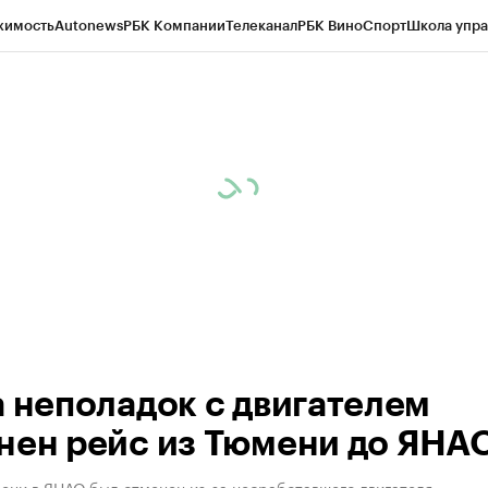
жимость
Autonews
РБК Компании
Телеканал
РБК Вино
Спорт
Школа упра
ипто
РБК Бизнес-среда
Дискуссионный клуб
Исследования
Кредитные 
Экономика
Бизнес
Технологии и медиа
Финансы
Рынок наличной валю
а неполадок с двигателем
нен рейс из Тюмени до ЯНА
ени в ЯНАО был отменен из-за несработавшего двигателя