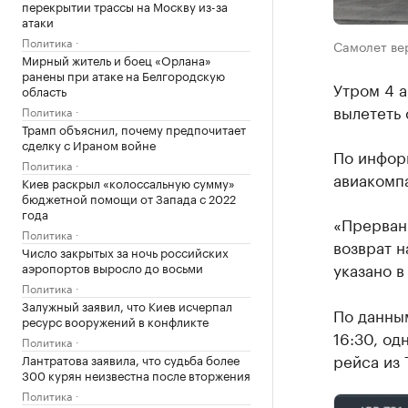
перекрытии трассы на Москву из-за
атаки
Политика
Самолет вер
Мирный житель и боец «Орлана»
ранены при атаке на Белгородскую
Утром 4 
область
вылететь 
Политика
Трамп объяснил, почему предпочитает
сделку с Ираном войне
По инфор
Политика
авиакомп
Киев раскрыл «колоссальную сумму»
бюджетной помощи от Запада с 2022
года
«Прерванн
Политика
возврат н
Число закрытых за ночь российских
указано в
аэропортов выросло до восьми
Политика
Залужный заявил, что Киев исчерпал
По данны
ресурс вооружений в конфликте
16:30, од
Политика
рейса из 
Лантратова заявила, что судьба более
300 курян неизвестна после вторжения
Политика