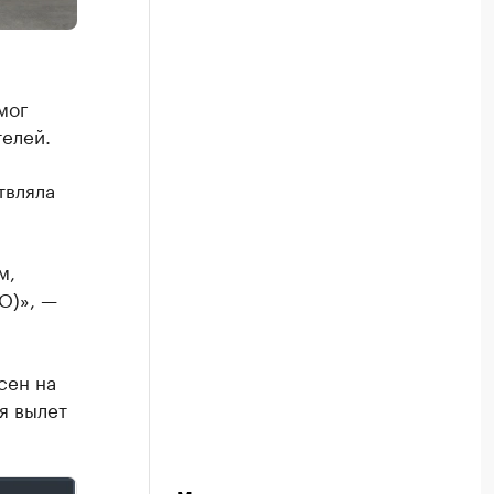
мог
телей.
твляла
м,
О)», —
сен на
я вылет