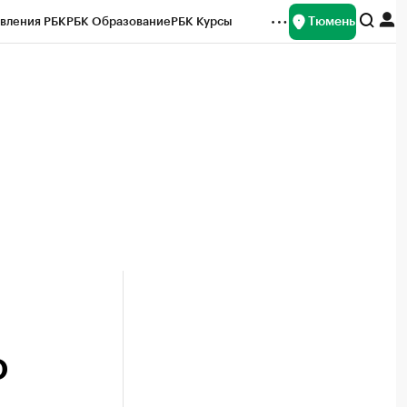
Тюмень
вления РБК
РБК Образование
РБК Курсы
рейтинги
Франшизы
Газета
Спецпроекты СПб
ты
О