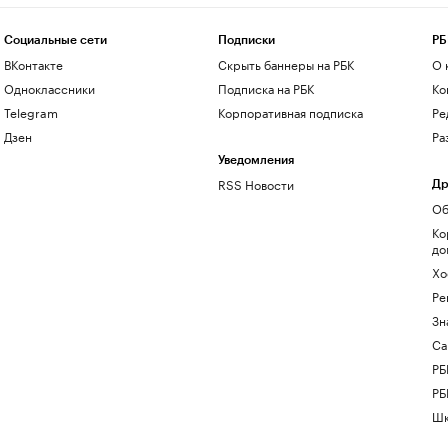
Социальные сети
Подписки
РБ
ВКонтакте
Скрыть баннеры на РБК
О 
Одноклассники
Подписка на РБК
Ко
Telegram
Корпоративная подписка
Ре
Дзен
Ра
Уведомления
RSS Новости
Др
Об
Ко
до
Хо
Ре
Зн
Са
РБ
РБ
Шк