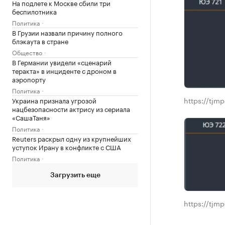
На подлете к Москве сбили три
беспилотника
Политика
В Грузии назвали причину полного
блэкаута в стране
Общество
В Германии увидели «сценарий
теракта» в инциденте с дроном в
аэропорту
Политика
https://tjmp
Украина признала угрозой
нацбезопасности актрису из сериала
«СашаТаня»
Политика
Reuters раскрыл одну из крупнейших
уступок Ирану в конфликте с США
Политика
Загрузить еще
https://tjmp