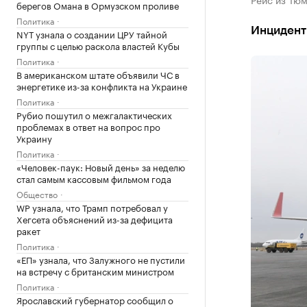
берегов Омана в Ормузском проливе
Политика
Инцидент
NYT узнала о создании ЦРУ тайной
группы с целью раскола властей Кубы
Политика
В американском штате объявили ЧС в
энергетике из-за конфликта на Украине
Политика
Рубио пошутил о межгалактических
проблемах в ответ на вопрос про
Украину
Политика
«Человек-паук: Новый день» за неделю
стал самым кассовым фильмом года
Общество
WP узнала, что Трамп потребовал у
Хегсета объяснений из-за дефицита
ракет
Политика
«ЕП» узнала, что Залужного не пустили
на встречу с британским министром
Политика
Ярославский губернатор сообщил о