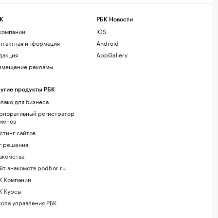
К
РБК Новости
компании
iOS
нтактная информация
Android
дакция
AppGallery
змещение рекламы
угие продукты РБК
лако для бизнеса
рпоративный регистратор
менов
стинг сайтов
г.решения
акомства
йт знакомств podbor.ru
К Компании
К Курсы
ола управления РБК