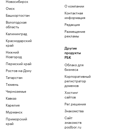
Новосибирск
О компании
Омск
Контактная
Башкортостан
информация
Вологодская
Редакция
область
Размещение
Калининград
рекламы
Краснодарский
край
Другие
Нижний
продукты
Новгород
РБК
Пермский край
Облако для
бизнеса
Ростов-на-Дону
Корпоративный
Татарстан
регистратор
Тюмень
доменов
Черноземье
Хостинг
сайтов
Кавказ
Рег.решения
Карелия
Знакомства
Мурманск
Сайт
Приморский
знакомств
край
podbor.ru