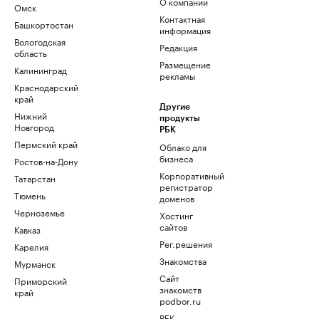
О компании
Омск
Контактная
Башкортостан
информация
Вологодская
Редакция
область
Размещение
Калининград
рекламы
Краснодарский
край
Другие
Нижний
продукты
Новгород
РБК
Пермский край
Облако для
бизнеса
Ростов-на-Дону
Корпоративный
Татарстан
регистратор
Тюмень
доменов
Черноземье
Хостинг
сайтов
Кавказ
Рег.решения
Карелия
Знакомства
Мурманск
Сайт
Приморский
знакомств
край
podbor.ru
РБК