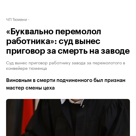
ЧП Тюмени
«Буквально перемолол
работника»: суд вынес
приговор за смерть на заводе
Суд вынес приговор работнику завода за перемолотого в
конвейере тюменца
Виновным в смерти подчиненного был признан
мастер смены цеха