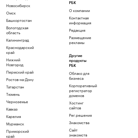
РБК
Новосибирск
О компании
Омск
Контактная
Башкортостан
информация
Вологодская
Редакция
область
Размещение
Калининград
рекламы
Краснодарский
край
Другие
Нижний
продукты
Новгород
РБК
Пермский край
Облако для
бизнеса
Ростов-на-Дону
Корпоративный
Татарстан
регистратор
Тюмень
доменов
Черноземье
Хостинг
сайтов
Кавказ
Рег.решения
Карелия
Знакомства
Мурманск
Сайт
Приморский
знакомств
край