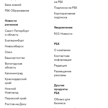
на РБК
База знаний
Подписка на РБК
РБК Образование
Корпоративная
подписка
Новости
регионов
Уведомления
Санкт-Петербург
RSS Новости
и область
Екатеринбург
РБК
Новосибирск
О компании
Омск
Контактная
Башкортостан
информация
Вологодская
Редакция
область
Размещение
Калининград
рекламы
Краснодарский
край
Другие
Нижний
продукты
Новгород
РБК
Пермский край
Облако для
бизнеса
Ростов-на-Дону