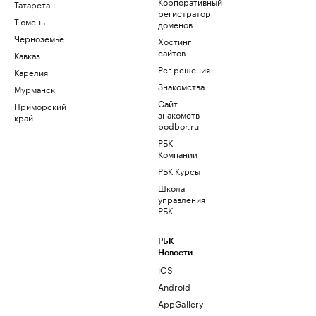
Корпоративный
Татарстан
регистратор
Тюмень
доменов
Черноземье
Хостинг
сайтов
Кавказ
Рег.решения
Карелия
Знакомства
Мурманск
Сайт
Приморский
знакомств
край
podbor.ru
РБК
Компании
РБК Курсы
Школа
управления
РБК
РБК
Новости
iOS
Android
AppGallery