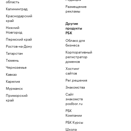
область
Размещение
Калининград
рекламы
Краснодарский
край
Другие
Нижний
продукты
Новгород
РБК
Пермский край
Облако для
бизнеса
Ростов-на-Дону
Корпоративный
Татарстан
регистратор
Тюмень
доменов
Черноземье
Хостинг
сайтов
Кавказ
Рег.решения
Карелия
Знакомства
Мурманск
Сайт
Приморский
знакомств
край
podbor.ru
РБК
Компании
РБК Курсы
Школа