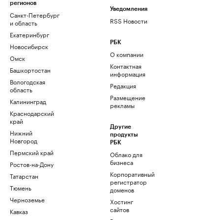
регионов
Уведомления
Санкт-Петербург
RSS Новости
и область
Екатеринбург
РБК
Новосибирск
О компании
Омск
Контактная
Башкортостан
информация
Вологодская
Редакция
область
Размещение
Калининград
рекламы
Краснодарский
край
Другие
Нижний
продукты
Новгород
РБК
Пермский край
Облако для
бизнеса
Ростов-на-Дону
Корпоративный
Татарстан
регистратор
Тюмень
доменов
Черноземье
Хостинг
сайтов
Кавказ