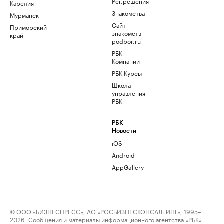
Рег.решения
Карелия
Знакомства
Мурманск
Сайт
Приморский
знакомств
край
podbor.ru
РБК
Компании
РБК Курсы
Школа
управления
РБК
РБК
Новости
iOS
Android
AppGallery
© ООО «БИЗНЕСПРЕСС», АО «РОСБИЗНЕСКОНСАЛТИНГ», 1995–
2026. Сообщения и материалы информационного агентства «РБК»