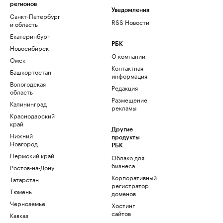
регионов
Уведомления
Санкт-Петербург
RSS Новости
и область
Екатеринбург
РБК
Новосибирск
О компании
Омск
Контактная
Башкортостан
информация
Вологодская
Редакция
область
Размещение
Калининград
рекламы
Краснодарский
край
Другие
Нижний
продукты
Новгород
РБК
Пермский край
Облако для
бизнеса
Ростов-на-Дону
Корпоративный
Татарстан
регистратор
Тюмень
доменов
Черноземье
Хостинг
сайтов
Кавказ