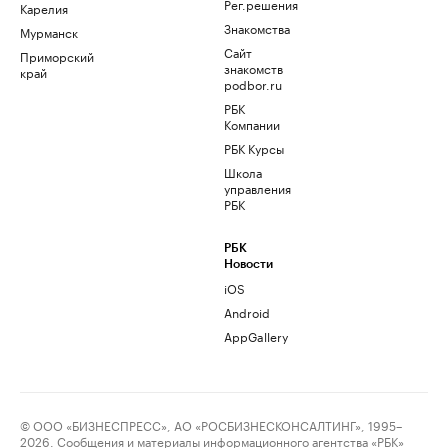
Рег.решения
Карелия
Знакомства
Мурманск
Сайт
Приморский
знакомств
край
podbor.ru
РБК
Компании
РБК Курсы
Школа
управления
РБК
РБК
Новости
iOS
Android
AppGallery
© ООО «БИЗНЕСПРЕСС», АО «РОСБИЗНЕСКОНСАЛТИНГ», 1995–
2026. Сообщения и материалы информационного агентства «РБК»