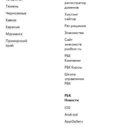
регистратор
Тюмень
доменов
Черноземье
Хостинг
сайтов
Кавказ
Рег.решения
Карелия
Знакомства
Мурманск
Сайт
Приморский
знакомств
край
podbor.ru
РБК
Компании
РБК Курсы
Школа
управления
РБК
РБК
Новости
iOS
Android
AppGallery