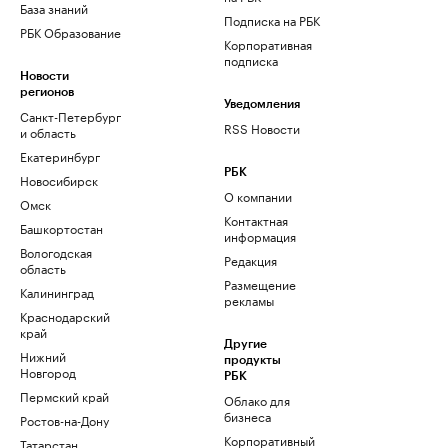
База знаний
Подписка на РБК
РБК Образование
Корпоративная
подписка
Новости
регионов
Уведомления
Санкт-Петербург
RSS Новости
и область
Екатеринбург
РБК
Новосибирск
О компании
Омск
Контактная
Башкортостан
информация
Вологодская
Редакция
область
Размещение
Калининград
рекламы
Краснодарский
край
Другие
Нижний
продукты
Новгород
РБК
Пермский край
Облако для
бизнеса
Ростов-на-Дону
Корпоративный
Татарстан