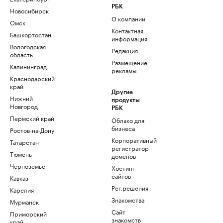
РБК
Новосибирск
О компании
Омск
Контактная
Башкортостан
информация
Вологодская
Редакция
область
Размещение
Калининград
рекламы
Краснодарский
край
Другие
Нижний
продукты
Новгород
РБК
Пермский край
Облако для
бизнеса
Ростов-на-Дону
Корпоративный
Татарстан
регистратор
Тюмень
доменов
Черноземье
Хостинг
сайтов
Кавказ
Рег.решения
Карелия
Знакомства
Мурманск
Сайт
Приморский
знакомств
край