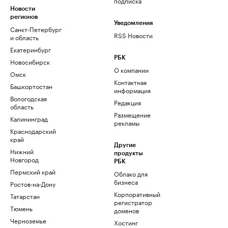
подписка
Новости
регионов
Уведомления
Санкт-Петербург
RSS Новости
и область
Екатеринбург
РБК
Новосибирск
О компании
Омск
Контактная
Башкортостан
информация
Вологодская
Редакция
область
Размещение
Калининград
рекламы
Краснодарский
край
Другие
Нижний
продукты
Новгород
РБК
Пермский край
Облако для
бизнеса
Ростов-на-Дону
Корпоративный
Татарстан
регистратор
Тюмень
доменов
Черноземье
Хостинг