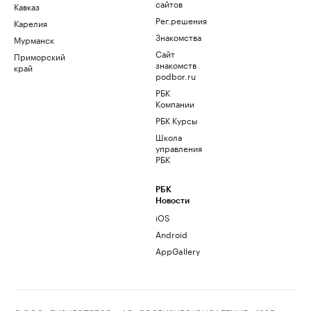
сайтов
Кавказ
Рег.решения
Карелия
Знакомства
Мурманск
Сайт
Приморский
знакомств
край
podbor.ru
РБК
Компании
РБК Курсы
Школа
управления
РБК
РБК
Новости
iOS
Android
AppGallery