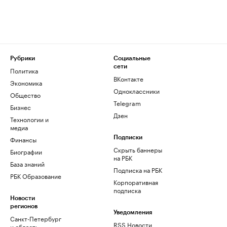
Рубрики
Социальные
сети
Политика
ВКонтакте
Экономика
Одноклассники
Общество
Telegram
Бизнес
Дзен
Технологии и
медиа
Финансы
Подписки
Скрыть баннеры
Биографии
на РБК
База знаний
Подписка на РБК
РБК Образование
Корпоративная
подписка
Новости
регионов
Уведомления
Санкт-Петербург
RSS Новости
и область