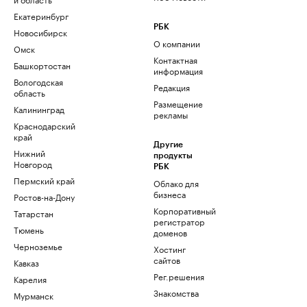
Екатеринбург
РБК
Новосибирск
О компании
Омск
Контактная
Башкортостан
информация
Вологодская
Редакция
область
Размещение
Калининград
рекламы
Краснодарский
край
Другие
Нижний
продукты
Новгород
РБК
Пермский край
Облако для
бизнеса
Ростов-на-Дону
Корпоративный
Татарстан
регистратор
Тюмень
доменов
Черноземье
Хостинг
сайтов
Кавказ
Рег.решения
Карелия
Знакомства
Мурманск