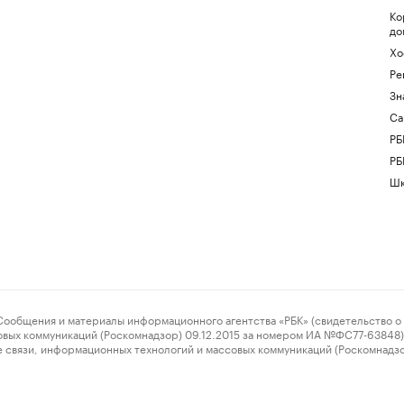
Ко
до
Хо
Ре
Зн
Са
РБ
РБ
Шк
ения и материалы информационного агентства «РБК» (свидетельство о 
овых коммуникаций (Роскомнадзор) 09.12.2015 за номером ИА №ФС77-63848) 
 связи, информационных технологий и массовых коммуникаций (Роскомнадз