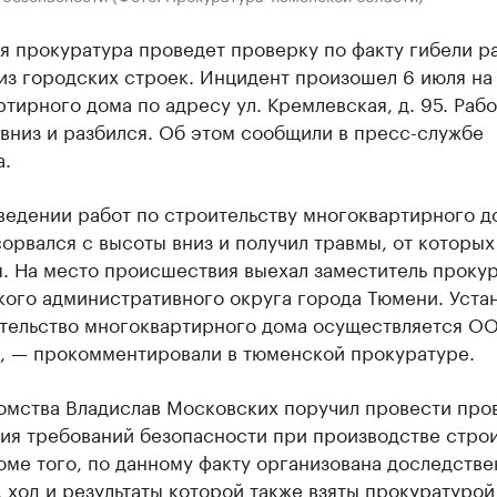
я прокуратура проведет проверку по факту гибели р
из городских строек. Инцидент произошел 6 июля на
тирного дома по адресу ул. Кремлевская, д. 95. Раб
вниз и разбился. Об этом сообщили в пресс-службе
а.
ведении работ по строительству многоквартирного д
орвался с высоты вниз и получил травмы, от которых
я. На место происшествия выехал заместитель проку
кого административного округа города Тюмени. Уста
ительство многоквартирного дома осуществляется О
, — прокомментировали в тюменской прокуратуре.
домства Владислав Московских поручил провести про
ия требований безопасности при производстве стро
оме того, по данному факту организована доследстве
 ход и результаты которой также взяты прокуратурой