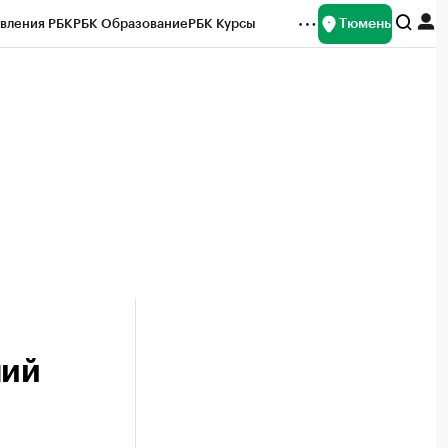
Тюмень
вления РБК
РБК Образование
РБК Курсы
рейтинги
Франшизы
Газета
Спецпроекты СПб
ты
чий