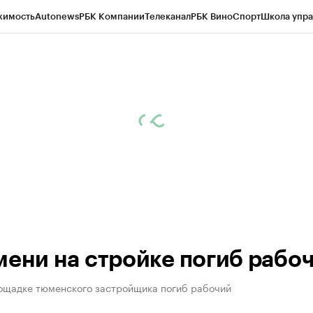
жимость
Autonews
РБК Компании
Телеканал
РБК Вино
Спорт
Школа упра
ипто
РБК Бизнес-среда
Дискуссионный клуб
Исследования
Кредитные 
Экономика
Бизнес
Технологии и медиа
Финансы
Рынок наличной валю
мени на стройке погиб рабо
ощадке тюменского застройщика погиб рабочий