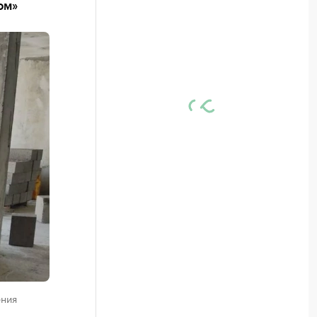
ом»
ения