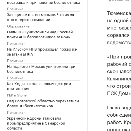
пострадали при падении беспилотника
Политика
Тюменска
Женщинам платят меньше. Что из-за
на одной 
этого теряют компании
Образование
многоквар
Силы ПВО уничтожили над Россией
сорвался 
почти 400 беспилотников за ночь
ведомств
Политика
На Ильском НПЗ произошел пожар из-
за атаки БПЛА
«При про
Политика
рабочий с
На подлете к Москве уничтожили три
скончалс
беспилотника
Калининс
Политика
Как Ходынка стала новым центром
что стро
притяжения
ПСК Дом»
РБК и Stone
Над Ростовской областью перехватили
более 30 беспилотников
Глава ве
Политика
соблюден
Украинские дроны атаковали
работ. Кр
промпредприятие в Самарской
области
проверка,