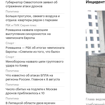
Губернатор Севастополя заявил об
Инцидент
отражении атаки дронов
Политика
Больше прогулок, свежего воздуха и
отдыха: квартиры рядом с парками
РБК и ПИК Серия плюс
Ромашина назвала хорошим
выступление синхронисток на
чемпионате Европы
Спорт
Ромашина — РБК об итогах чемпионата
Европы: «Слепили из того, что было»
Спорт
Минобороны назвало цели группового
удара по Киеву
Политика
Что известно об атаках БПЛА на
регионы России. Главное к 8 августа
Политика
Число сбитых на подлете к Москве
дронов приблизилось к 10
Политика
Глава ведо
В Липецкой области двое мужчин
требований