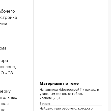
абочего
 стройке
очий
ома
рора
новлено,
ОО «СЗ
Материалы по теме
Начальника «Мостострой 11» наказали
верку
условным сроком за гибель
ительных
крановщицы
нная
Тюмень
Найдено тело рабочего, которого
 на