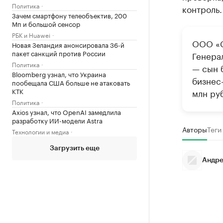
Политика
контроль.
Зачем смартфону телеобъектив, 200
Мп и большой сенсор
РБК и Huawei
ООО «С
Новая Зеландия анонсировала 36-й
пакет санкций против России
Генера
Политика
— сын 
Bloomberg узнал, что Украина
бизнес
пообещала США больше не атаковать
КТК
млн руб
Политика
Axios узнал, что OpenAI замедлила
разработку ИИ-модели Astra
Авторы
Теги
Технологии и медиа
Загрузить еще
Андре