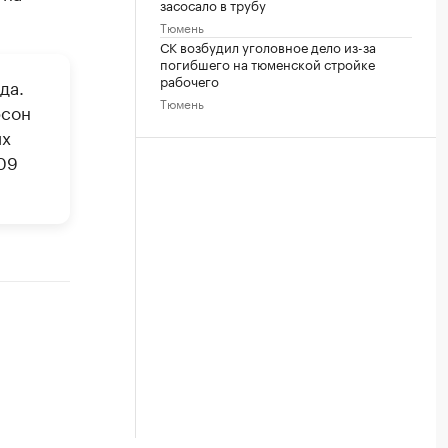
засосало в трубу
Тюмень
СК возбудил уголовное дело из-за
погибшего на тюменской стройке
рабочего
да.
Тюмень
фсон
их
09