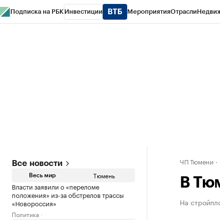
Подписка на РБК
Инвестиции
Мероприятия
Отрасли
Недви
РБК Life
Тренды
Визионеры
Национальные проекты
Город
Стиль
Кр
Конференции СПб
Спецпроекты
Проверка контрагентов
Политика
ЧП Тюмени
Все новости
Тюмень
Весь мир
В Тю
Власти заявили о «переломе
положения» из-за обстрелов трассы
На стройпл
«Новороссия»
Политика