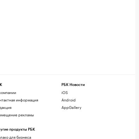
К
РБК Новости
компании
iOS
нтактная информация
Android
дакция
AppGallery
змещение рекламы
угие продукты РБК
лако для бизнеса