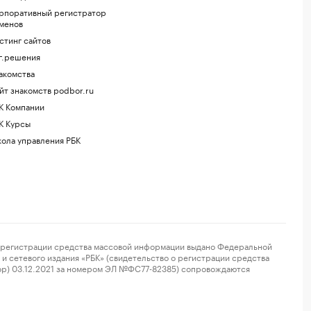
рпоративный регистратор
менов
стинг сайтов
г.решения
акомства
йт знакомств podbor.ru
К Компании
К Курсы
ола управления РБК
регистрации средства массовой информации выдано Федеральной
и сетевого издания «РБК» (свидетельство о регистрации средства
ор) 03.12.2021 за номером ЭЛ №ФС77-82385) сопровождаются