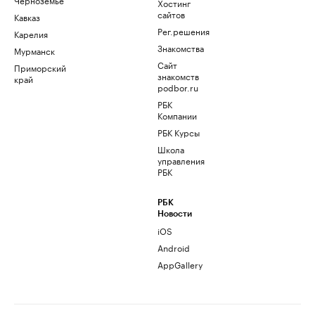
Хостинг
сайтов
Кавказ
Рег.решения
Карелия
Знакомства
Мурманск
Сайт
Приморский
знакомств
край
podbor.ru
РБК
Компании
РБК Курсы
Школа
управления
РБК
РБК
Новости
iOS
Android
AppGallery