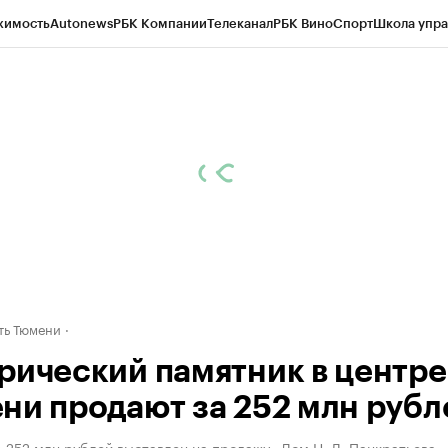
жимость
Autonews
РБК Компании
Телеканал
РБК Вино
Спорт
Школа упра
ипто
РБК Бизнес-среда
Дискуссионный клуб
Исследования
Кредитные 
Экономика
Бизнес
Технологии и медиа
Финансы
Рынок наличной валю
ть Тюмени
рический памятник в центре
ни продают за 252 млн рубл
 252 млн рублей выставлен на продажу «Дом Н. Л. Панкратьева»