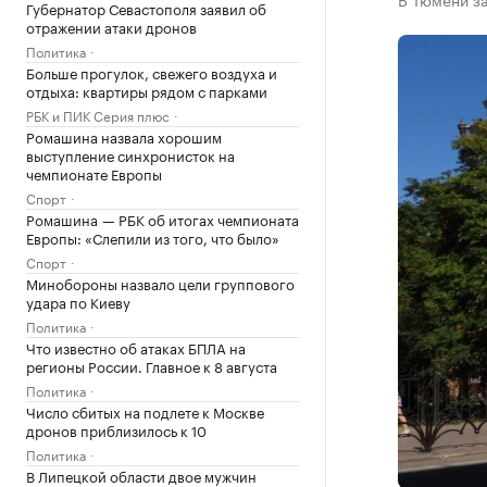
Губернатор Севастополя заявил об
отражении атаки дронов
Политика
Больше прогулок, свежего воздуха и
отдыха: квартиры рядом с парками
РБК и ПИК Серия плюс
Ромашина назвала хорошим
выступление синхронисток на
чемпионате Европы
Спорт
Ромашина — РБК об итогах чемпионата
Европы: «Слепили из того, что было»
Спорт
Минобороны назвало цели группового
удара по Киеву
Политика
Что известно об атаках БПЛА на
регионы России. Главное к 8 августа
Политика
Число сбитых на подлете к Москве
дронов приблизилось к 10
Политика
В Липецкой области двое мужчин