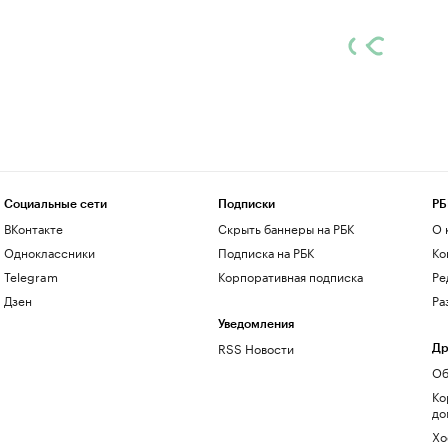
Социальные сети
Подписки
РБ
ВКонтакте
Скрыть баннеры на РБК
О 
Одноклассники
Подписка на РБК
Ко
Telegram
Корпоративная подписка
Ре
Дзен
Ра
Уведомления
RSS Новости
Др
Об
Ко
до
Хо