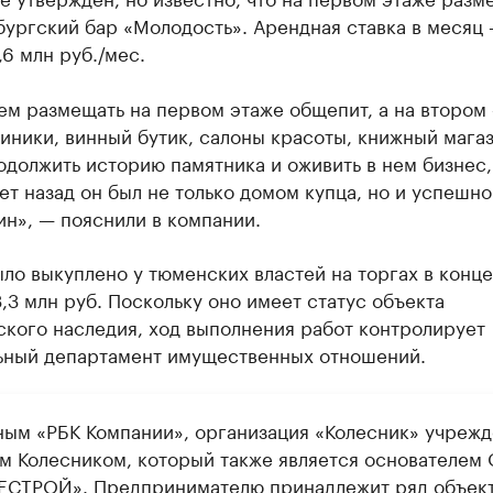
бургский бар «Молодость». Арендная ставка в месяц
,6 млн руб./мес.
ем размещать на первом этаже общепит, а на втором
иники, винный бутик, салоны красоты, книжный магаз
должить историю памятника и оживить в нем бизнес,
ет назад он был не только домом купца, но и успешно
ин», — пояснили в компании.
ло выкуплено у тюменских властей на торгах в конц
3,3 млн руб. Поскольку оно имеет статус объекта
ского наследия, ход выполнения работ контролирует
ьный департамент имущественных отношений.
ным «РБК Компании», организация «Колесник» учрежд
м Колесником, который также является основателем
ЕСТРОЙ». Предпринимателю принадлежит ряд объек