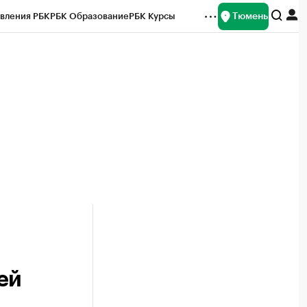
Тюмень
вления РБК
РБК Образование
РБК Курсы
рейтинги
Франшизы
Газета
Спецпроекты СПб
ты
ей