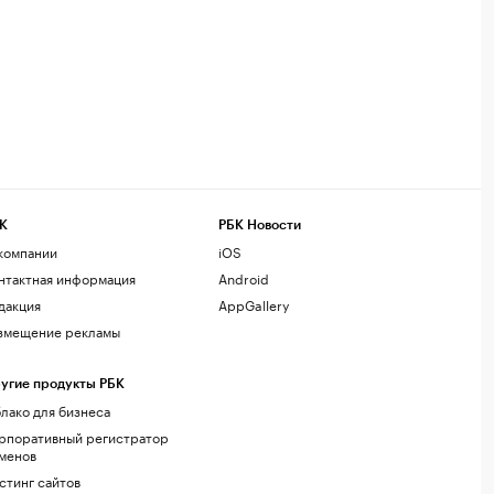
К
РБК Новости
компании
iOS
нтактная информация
Android
дакция
AppGallery
змещение рекламы
угие продукты РБК
лако для бизнеса
рпоративный регистратор
менов
стинг сайтов