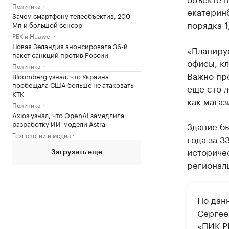
Политика
екатерин
Зачем смартфону телеобъектив, 200
порядка 1
Мп и большой сенсор
РБК и Huawei
Новая Зеландия анонсировала 36-й
«Планиру
пакет санкций против России
офисы, кл
Политика
Важно про
Bloomberg узнал, что Украина
пообещала США больше не атаковать
еще сто л
КТК
как магаз
Политика
Axios узнал, что OpenAI замедлила
разработку ИИ-модели Astra
Здание бы
Технологии и медиа
года за 3
историче
Загрузить еще
регионал
По дан
Сергее
«ПИК Р