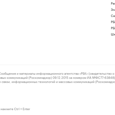
Ре
Зн
Са
РБ
РБ
Шк
ения и материалы информационного агентства «РБК» (свидетельство о 
овых коммуникаций (Роскомнадзор) 09.12.2015 за номером ИА №ФС77-63848) 
 связи, информационных технологий и массовых коммуникаций (Роскомнадз
нажмите Ctrl + Enter