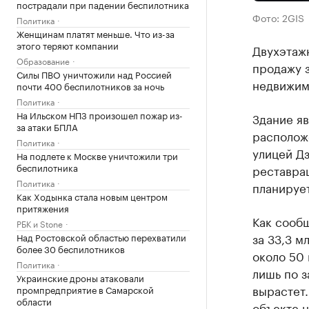
пострадали при падении беспилотника
Фото: 2GIS
Политика
Женщинам платят меньше. Что из-за
этого теряют компании
Двухэтажн
Образование
продажу 
Силы ПВО уничтожили над Россией
недвижим
почти 400 беспилотников за ночь
Политика
На Ильском НПЗ произошел пожар из-
Здание яв
за атаки БПЛА
располож
Политика
улицей Д
На подлете к Москве уничтожили три
беспилотника
реставра
Политика
планируе
Как Ходынка стала новым центром
притяжения
Как сооб
РБК и Stone
за 33,3 м
Над Ростовской областью перехватили
более 30 беспилотников
около 50 
Политика
лишь по з
Украинские дроны атаковали
вырастет
промпредприятие в Самарской
области
объекте н