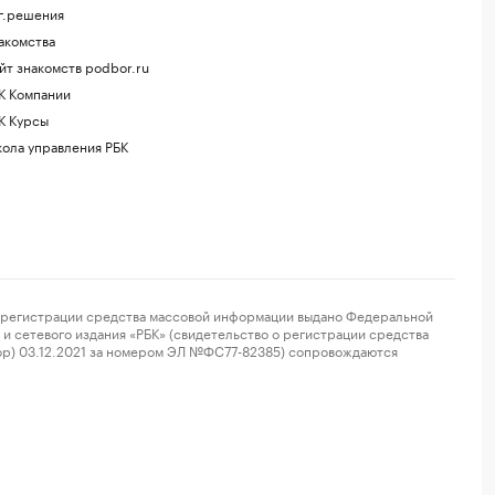
г.решения
акомства
йт знакомств podbor.ru
К Компании
К Курсы
ола управления РБК
регистрации средства массовой информации выдано Федеральной
и сетевого издания «РБК» (свидетельство о регистрации средства
ор) 03.12.2021 за номером ЭЛ №ФС77-82385) сопровождаются