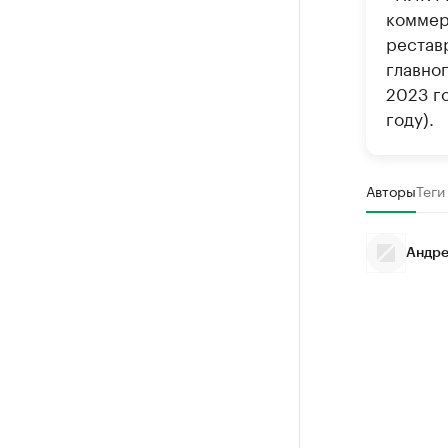
коммер
рестав
главног
2023 го
году).
Авторы
Теги
Андре