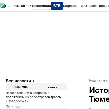
Подписка на РБК
Инвестиции
Мероприятия
Отрасли
Недви
РБК Life
Тренды
Визионеры
Национальные проекты
Город
Стиль
Кр
Конференции СПб
Спецпроекты
Проверка контрагентов
Политика
Недвижимос
Все новости
Тюмень
Весь мир
Исто
Власти заявили о «переломе
положения» из-за обстрелов трассы
Тюме
«Новороссия»
Политика
В Тюмени за