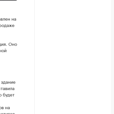
авлен на
продаже
дия. Оно
ной
 здание
ставила
о будет
ов на
естится