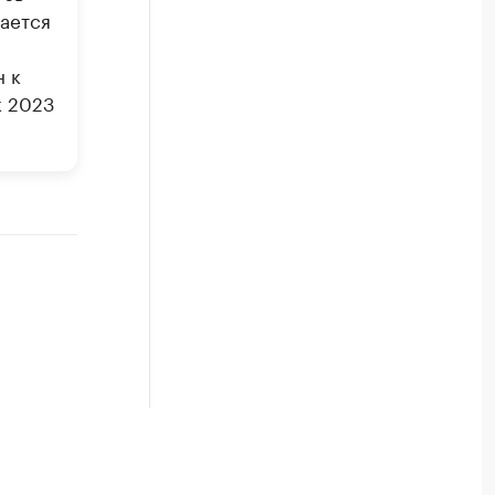
ается
н к
к 2023