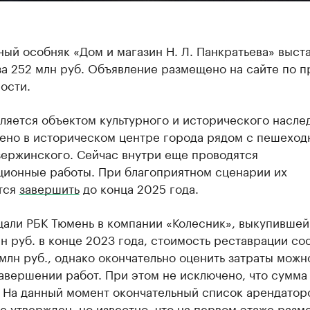
ый особняк «Дом и магазин Н. Л. Панкратьева» выст
за 252 млн руб. Объявление размещено на сайте по 
ости.
ляется объектом культурного и исторического насле
ено в историческом центре города рядом с пешеход
зержинского. Сейчас внутри еще проводятся
ционные работы. При благоприятном сценарии их
тся
завершить
до конца 2025 года.
щали РБК Тюмень в компании «Колесник», выкупившей
лн руб. в конце 2023 года, стоимость реставрации со
млн руб., однако окончательно оценить затраты можн
авершении работ. При этом не исключено, что сумма
. На данный момент окончательный список арендатор
е утвержден, но известно, что на первом этаже разм