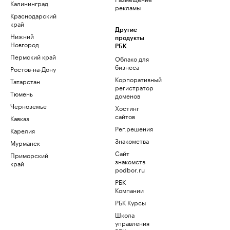
Калининград
рекламы
Краснодарский
край
Другие
Нижний
продукты
Новгород
РБК
Пермский край
Облако для
бизнеса
Ростов-на-Дону
Корпоративный
Татарстан
регистратор
Тюмень
доменов
Черноземье
Хостинг
сайтов
Кавказ
Рег.решения
Карелия
Знакомства
Мурманск
Сайт
Приморский
знакомств
край
podbor.ru
РБК
Компании
РБК Курсы
Школа
управления