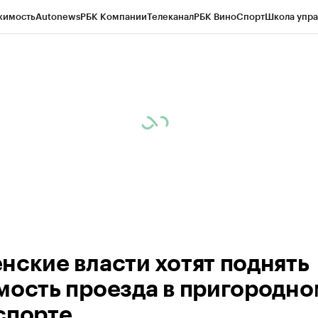
жимость
Autonews
РБК Компании
Телеканал
РБК Вино
Спорт
Школа упра
ипто
РБК Бизнес-среда
Дискуссионный клуб
Исследования
Кредитные 
Экономика
Бизнес
Технологии и медиа
Финансы
Рынок наличной валю
нские власти хотят поднять
мость проезда в пригородно
спорте