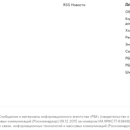
RSS Новости
Др
Об
Ко
до
Хо
Ре
Зн
Са
РБ
РБ
Шк
ения и материалы информационного агентства «РБК» (свидетельство о 
овых коммуникаций (Роскомнадзор) 09.12.2015 за номером ИА №ФС77-63848) 
 связи, информационных технологий и массовых коммуникаций (Роскомнадз