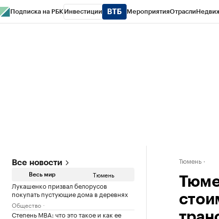
Подписка на РБК
Инвестиции
Мероприятия
Отрасли
Недви
РБК Life
Тренды
Визионеры
Национальные проекты
Город
Стиль
Кр
Конференции СПб
Спецпроекты
Проверка контрагентов
Политика
Тюмень
Все новости
Тюмень
Весь мир
Тюме
Лукашенко призвал белорусов
покупать пустующие дома в деревнях
стои
Общество
Степень MBA: что это такое и как ее
тран