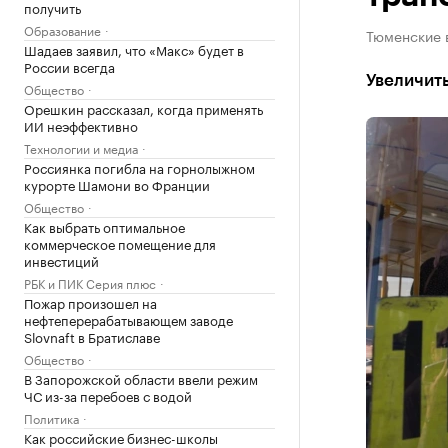
получить
Образование
Тюменские в
Шадаев заявил, что «Макс» будет в
России всегда
Увеличить
Общество
Орешкин рассказал, когда применять
ИИ неэффективно
Технологии и медиа
Россиянка погибла на горнолыжном
курорте Шамони во Франции
Общество
Как выбрать оптимальное
коммерческое помещение для
инвестиций
РБК и ПИК Серия плюс
Пожар произошел на
нефтеперерабатывающем заводе
Slovnaft в Братиславе
Общество
В Запорожской области ввели режим
ЧС из-за перебоев с водой
Политика
Как российские бизнес-школы