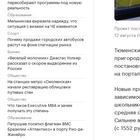
пересобирают программы под новую
реальность
Образование
Мельникова выразила надежду, что
ситуация с визами на ЧЕ изменится
Проект пос
Спорт
12 августа 
Почему продажи городских автобусов
растут на фоне стагнации рынка
Тюменские
Бизнес
пригород
«Веселый молочник» Джастас Уолкер
рассказал о скором выдворении из
постановл
России
на портал
Общество
На станции метро «Смоленская»
начали реставрацию облицовки
Новые пр
путевых стен
зависимос
Общество
школьник
Что такое Executive MBA и зачем
получать эту степень
средняя с
Образование
Сильнее 
Патрушев посетил флагман ВМС
(с 1552 ру
Бразилии «Атлантико» в порту Рио-де-
Жанейро