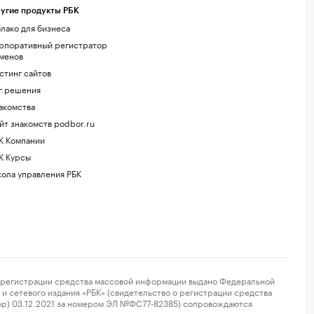
угие продукты РБК
лако для бизнеса
рпоративный регистратор
менов
стинг сайтов
г.решения
акомства
йт знакомств podbor.ru
К Компании
К Курсы
ола управления РБК
регистрации средства массовой информации выдано Федеральной
и сетевого издания «РБК» (свидетельство о регистрации средства
ор) 03.12.2021 за номером ЭЛ №ФС77-82385) сопровождаются