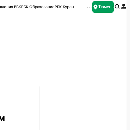
Тюмень
вления РБК
РБК Образование
РБК Курсы
рейтинги
Франшизы
Газета
Спецпроекты СПб
ты
м