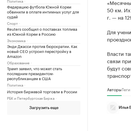
Политика
«Месячные
Федерацию футбола Южной Кореи
50 км. Их
обвинили в оплате интимных услуг для
г. — на 1
судей
Спорт
Reuters сообщил о поставках топлива
Для учени
из Южной Кореи в Россию
проездног
Экономика
Энди Джасси против бюрократии. Как
новый CEO устроил перестройку в
Власти та
Amazon
связи при
Образование
будут со
Трамп заявил, что может стать
последним президентом-
транспор
республиканцем в США
Политика
Авторы
Теги
История биржевой торговли в России
РБК и Петербургская Биржа
Илья 
Загрузить еще