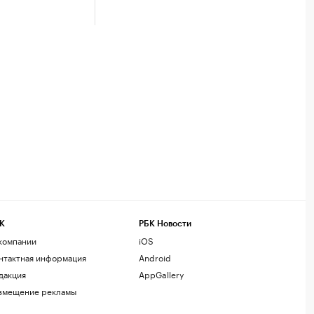
К
РБК Новости
компании
iOS
нтактная информация
Android
дакция
AppGallery
змещение рекламы