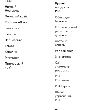
край
Другие
Нижний
продукты
Новгород
РБК
Пермский край
Облако для
бизнеса
Ростов-на-Дону
Корпоративный
Татарстан
регистратор
Тюмень
доменов
Черноземье
Хостинг
сайтов
Кавказ
Рег.решения
Карелия
Знакомства
Мурманск
Сайт
Приморский
знакомств
край
podbor.ru
РБК
Компании
РБК Курсы
Школа
управления
РБК