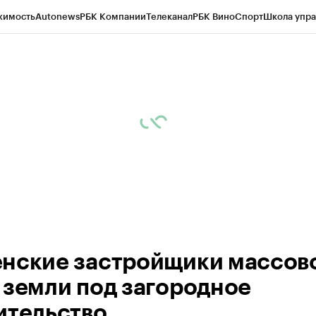
жимость
Autonews
РБК Компании
Телеканал
РБК Вино
Спорт
Школа упра
ипто
РБК Бизнес-среда
Дискуссионный клуб
Исследования
Кредитные 
Экономика
Бизнес
Технологии и медиа
Финансы
Рынок наличной валю
нские застройщики массов
 земли под загородное
ительство