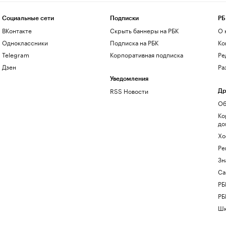
Социальные сети
Подписки
РБ
ВКонтакте
Скрыть баннеры на РБК
О 
Одноклассники
Подписка на РБК
Ко
Telegram
Корпоративная подписка
Ре
Дзен
Ра
Уведомления
RSS Новости
Др
Об
Ко
до
Хо
Ре
Зн
Са
РБ
РБ
Шк