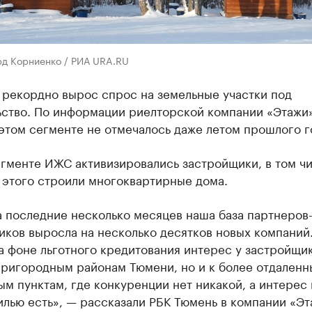
рд Корниенко / РИА URA.RU
 рекордно вырос спрос на земельные участки под
ьство. По информации риелторской компании «Этажи»
этом сегменте не отмечалось даже летом прошлого г
гменте ИЖС активизировались застройщики, в том чи
о этого строили многоквартирные дома.
а последние несколько месяцев наша база партнеров
иков выросла на несколько десятков новых компаний
 фоне льготного кредитования интерес у застройщи
пригородным районам Тюмени, но и к более отдален
м пунктам, где конкуренции нет никакой, а интерес 
лью есть», — рассказали РБК Тюмень в компании «Эт