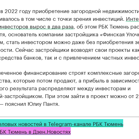
 в 2022 году приобретение загородной недвижимост
валось в том числе с точки зрения инвестиций.
Инте
нвесторов вырос в два раза
, об этом РБК Тюмень ра
я, основатель компании застройщика «Финская Улочк
м, стать инвестором можно даже без приобретения з
сти. Сейчас застройщики возводят свои проекты ка
редства банков, так и с привлечением частных инве
леченное финансирование строят комплексные заго
тва, которые потом продают, а прибыль в зависимос
ого результата распределяют между инвесторам и
-застройщиком. При этом зайти в проект можно от 2
— пояснил Юлиу Пантя.
еловых новостей в Telegram-канале РБК Тюмень
БК Тюмень в Дзен.Новостях