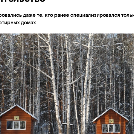
овались даже те, кто ранее специализировался тольк
ртирных домах