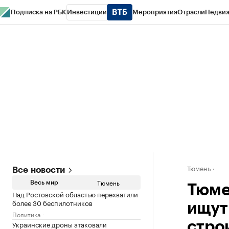
Подписка на РБК
Инвестиции
Мероприятия
Отрасли
Недви
РБК Life
Тренды
Визионеры
Национальные проекты
Город
Стиль
Кр
Конференции СПб
Спецпроекты
Проверка контрагентов
Политика
Тюмень
Все новости
Тюмень
Весь мир
Тюме
Над Ростовской областью перехватили
более 30 беспилотников
ищут
Политика
Украинские дроны атаковали
стро