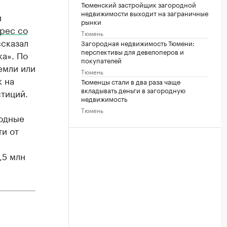
Тюменский застройщик загородной
недвижимости выходит на заграничные
и
рынки
рес со
Тюмень
ссказал
Загородная недвижимость Тюмени:
перспективы для девелоперов и
а». По
покупателей
емли или
Тюмень
к на
Тюменцы стали в два раза чаще
вкладывать деньги в загородную
стиций.
недвижимость
Тюмень
родные
ти от
,5 млн