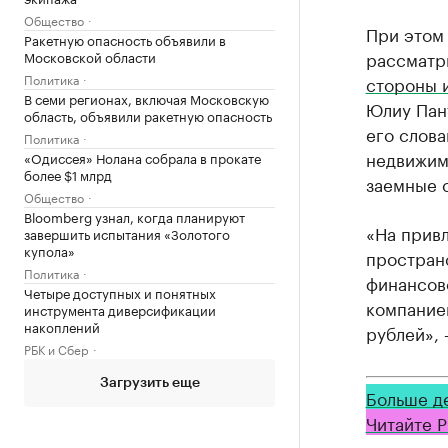
Общество
При этом
Ракетную опасность объявили в
рассматри
Московской области
Политика
стороны и
В семи регионах, включая Московскую
Юлиу Пант
область, объявили ракетную опасность
его слова
Политика
недвижимо
«Одиссея» Нолана собрала в прокате
более $1 млрд
заемные с
Общество
Bloomberg узнал, когда планируют
«На прив
завершить испытания «Золотого
купола»
пространс
Политика
финансов
Четыре доступных и понятных
компанией
инструмента диверсификации
накоплений
рублей», 
РБК и Сбер
Загрузить еще
Больше д
Читайте Р