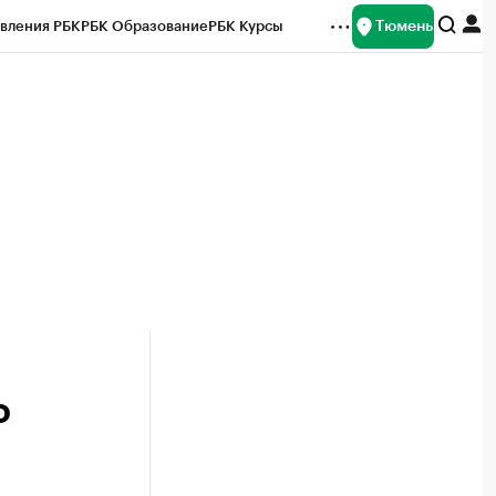
Тюмень
вления РБК
РБК Образование
РБК Курсы
рейтинги
Франшизы
Газета
Спецпроекты СПб
ты
о