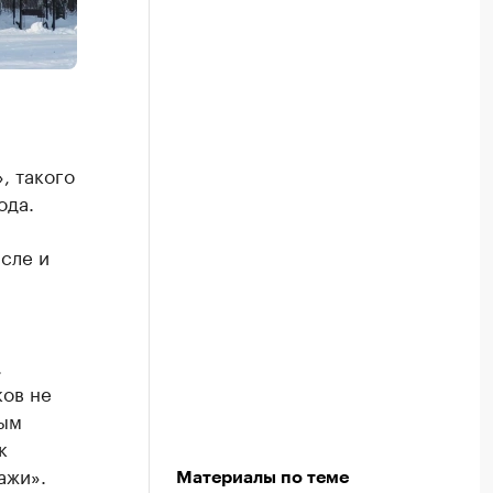
, такого
ода.
сле и
-
.
ков не
ным
к
ажи».
Материалы по теме