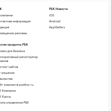
К
РБК Новости
компании
iOS
нтактная информация
Android
дакция
AppGallery
змещение рекламы
угие продукты РБК
лако для бизнеса
рпоративный регистратор
менов
стинг сайтов
г.решения
акомства
йт знакомств podbor.ru
К Компании
К Курсы
ола управления РБК