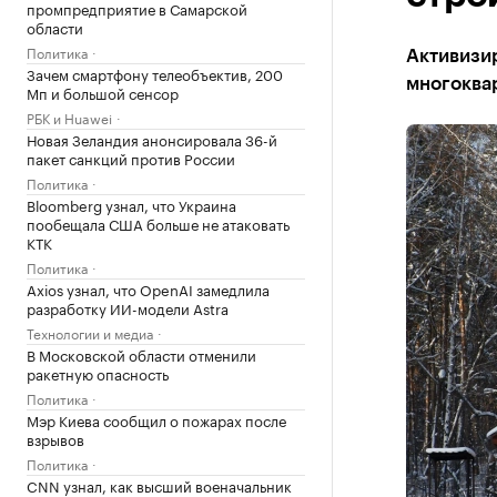
промпредприятие в Самарской
области
Политика
Активизир
Зачем смартфону телеобъектив, 200
многоква
Мп и большой сенсор
РБК и Huawei
Новая Зеландия анонсировала 36-й
пакет санкций против России
Политика
Bloomberg узнал, что Украина
пообещала США больше не атаковать
КТК
Политика
Axios узнал, что OpenAI замедлила
разработку ИИ-модели Astra
Технологии и медиа
В Московской области отменили
ракетную опасность
Политика
Мэр Киева сообщил о пожарах после
взрывов
Политика
CNN узнал, как высший военачальник