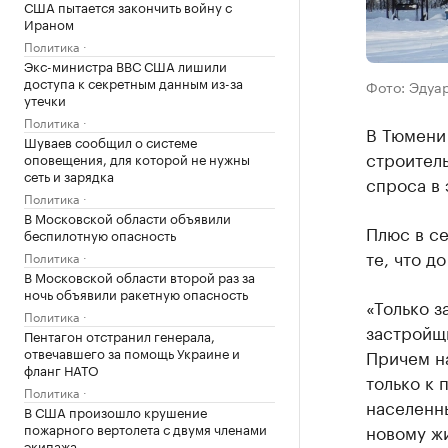
США пытается закончить войну с
Ираном
Политика
Экс-министра ВВС США лишили
доступа к секретным данным из-за
Фото: Эдуа
утечки
Политика
В Тюмени
Шуваев сообщил о системе
строител
оповещения, для которой не нужны
сеть и зарядка
спроса в 
Политика
В Московской области объявили
Плюс в се
беспилотную опасность
те, что д
Политика
В Московской области второй раз за
ночь объявили ракетную опасность
«Только з
Политика
застройщ
Пентагон отстранил генерала,
отвечавшего за помощь Украине и
Причем на
фланг НАТО
только к 
Политика
населенны
В США произошло крушение
пожарного вертолета с двумя членами
новому жи
экипажа