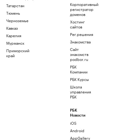
Корпоративный
Татарстан
регистратор
Тюмень
доменов
Черноземье
Хостинг
сайтов
Кавказ
Рег.решения
Карелия
Знакомства
Мурманск
Сайт
Приморский
знакомств
край
podbor.ru
РБК
Компании
РБК Курсы
Школа
управления
РБК
РБК
Новости
iOS
Android
AppGallery