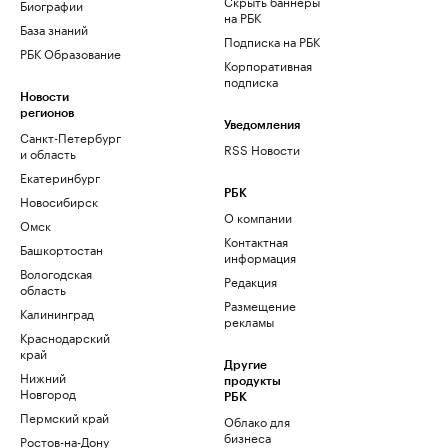
Скрыть баннеры
Биографии
на РБК
База знаний
Подписка на РБК
РБК Образование
Корпоративная
подписка
Новости
регионов
Уведомления
Санкт-Петербург
RSS Новости
и область
Екатеринбург
РБК
Новосибирск
О компании
Омск
Контактная
Башкортостан
информация
Вологодская
Редакция
область
Размещение
Калининград
рекламы
Краснодарский
край
Другие
Нижний
продукты
Новгород
РБК
Пермский край
Облако для
бизнеса
Ростов-на-Дону