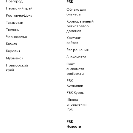
Новгород
РБК
Пермский край
Облако для
бизнеса
Ростов-на-Дону
Корпоративный
Татарстан
регистратор
Тюмень
доменов
Черноземье
Хостинг
сайтов
Кавказ
Рег.решения
Карелия
Знакомства
Мурманск
Сайт
Приморский
знакомств
край
podbor.ru
РБК
Компании
РБК Курсы
Школа
управления
РБК
РБК
Новости