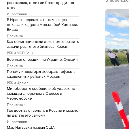
рассказала, стоит ли брать кредит на
отпу
Инвестиции
В Иране впервые за пять месяцев
показали кадры с Моджтабой Хаменеи.
Видео
Политика
Как облигационный долг помог решить
задачи реального бизнеса. Кейсы
РБК и МСП Банк
Военная операция на Украине. Онлайн
Политика
Почему инвесторы выбирают офисы в
оживленных районах Москвы
РБК и Upside
Минобороны сообщило об ударах по
складам с горючим в Одессе и
Черноморске
Политика
Где добывают золото в России и можно
ли делать это самому
Инвестиции
Мэр Нагасаки назвал США