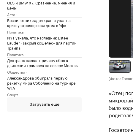
GLS и BMW X7. Сравнение, мнения и
цены
Авто
Беспилотник задел кран и упал на
крышу строящегося дома в Уфе
Политика
NYT узнала, что наследник Estée
Lauder «закрыл кошелек» для партии
Трампа
Политика
Дептранс назвал причину сбоя в
движении трамваев на севере Москвы
Общество
Александрова обыграла первую
(Фото: Госа
ракетку мира Соболенко на турнире
WTA
«Отец пог
Спорт
микрорайо
Загрузить еще
было води
родителям
Госавтои