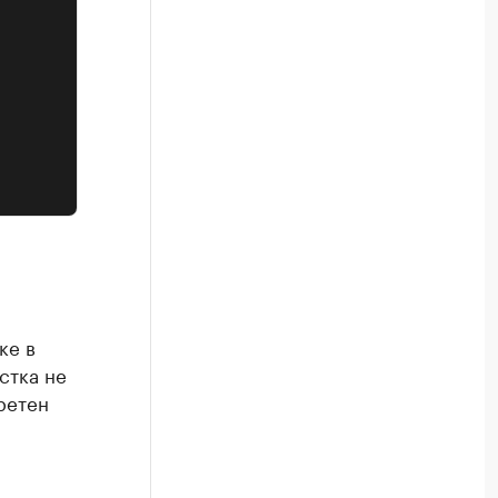
ке в
стка не
ретен