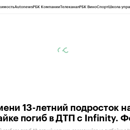
жимость
Autonews
РБК Компании
Телеканал
РБК Вино
Спорт
Школа упра
ипто
РБК Бизнес-среда
Дискуссионный клуб
Исследования
Кредитные 
Экономика
Бизнес
Технологии и медиа
Финансы
Рынок наличной валю
мени 13-летний подросток н
йке погиб в ДТП с Infinity. 
 слободе погиб 13-летний мальчик, врезавшийся на питбайке в In