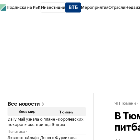
Подписка на РБК
Инвестиции
Мероприятия
Отрасли
Недви
РБК Life
Тренды
Визионеры
Национальные проекты
Город
Стиль
Кр
Конференции СПб
Спецпроекты
Проверка контрагентов
Политика
ЧП Тюмени
Все новости
Тюмень
Весь мир
В Тю
Daily Mail узнала о плане «королевских
похорон» экс-принца Эндрю
питба
Политика
Эксперт «Альфа-Денег» Фурзикова
В Тюменской