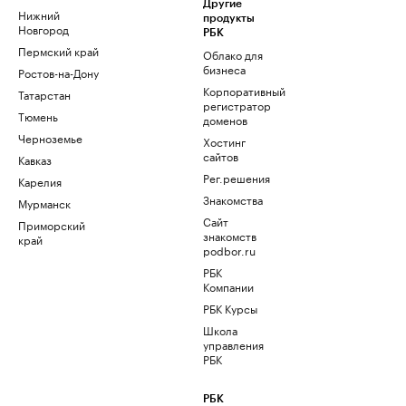
Другие
Нижний
продукты
Новгород
РБК
Пермский край
Облако для
бизнеса
Ростов-на-Дону
Корпоративный
Татарстан
регистратор
Тюмень
доменов
Черноземье
Хостинг
сайтов
Кавказ
Рег.решения
Карелия
Знакомства
Мурманск
Сайт
Приморский
знакомств
край
podbor.ru
РБК
Компании
РБК Курсы
Школа
управления
РБК
РБК