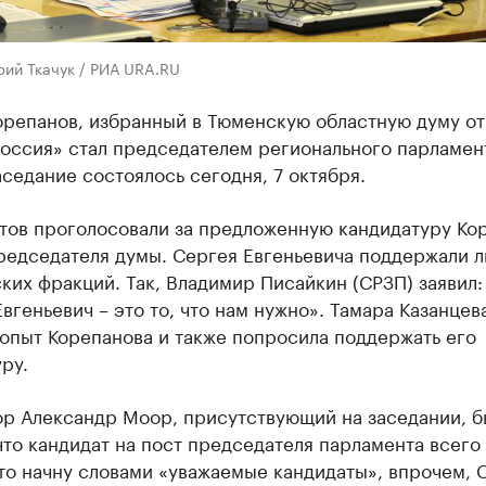
рий Ткачук / РИА URA.RU
орепанов, избранный в Тюменскую областную думу от
оссия» стал председателем регионального парламен
седание состоялось сегодня, 7 октября.
атов проголосовали за предложенную кандидатуру Ко
председателя думы. Сергея Евгеньевича поддержали 
ких фракций. Так, Владимир Писайкин (СРЗП) заявил:
вгеньевич – это то, что нам нужно». Тамара Казанцев
опыт Корепанова и также попросила поддержать его
ру.
ор Александр Моор, присутствующий на заседании, б
что кандидат на пост председателя парламента всего
то начну словами «уважаемые кандидаты», впрочем, 