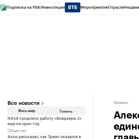
Подписка на РБК
Инвестиции
Мероприятия
Отрасли
Недви
РБК Life
Тренды
Визионеры
Национальные проекты
Город
Стиль
Кр
Конференции СПб
Спецпроекты
Проверка контрагентов
Политика
Тюмень
Все новости
Тюмень
Весь мир
Алек
NASA продлило работу «Вояджера-2»
еще на один год
един
Общество
Axios рассказал, как Трамп оказался в
глав