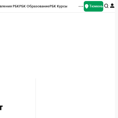
Тюмень
вления РБК
РБК Образование
РБК Курсы
рейтинги
Франшизы
Газета
Спецпроекты СПб
ты
т