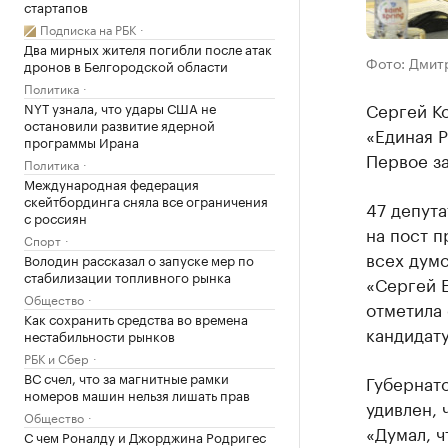
стартапов
Подписка на РБК
Два мирных жителя погибли после атак
Фото: Дмит
дронов в Белгородской области
Политика
Сергей К
NYT узнала, что удары США не
остановили развитие ядерной
«Единая Р
программы Ирана
Первое за
Политика
Международная федерация
скейтбординга сняла все ограничения
47 депут
с россиян
на пост 
Спорт
всех думс
Володин рассказал о запуске мер по
стабилизации топливного рынка
«Сергей Е
Общество
отметила 
Как сохранить средства во времена
кандидату
нестабильности рынков
РБК и Сбер
ВС счел, что за магнитные рамки
Губернат
номеров машин нельзя лишать прав
удивлен, 
Общество
«Думал, ч
С чем Роналду и Джорджина Родригес