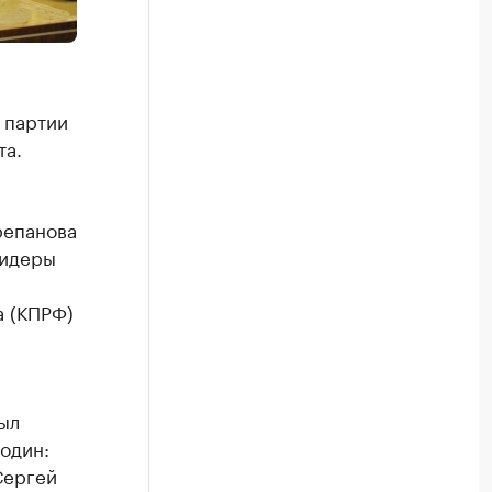
 партии
та.
репанова
лидеры
а (КПРФ)
ыл
 один:
Сергей