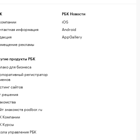
К
РБК Новости
компании
iOS
нтактная информация
Android
дакция
AppGallery
змещение рекламы
угие продукты РБК
лако для бизнеса
рпоративный регистратор
менов
стинг сайтов
г.решения
акомства
йт знакомств podbor.ru
К Компании
К Курсы
ола управления РБК