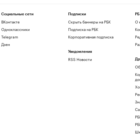
Социальные сети
Подписки
РБ
ВКонтакте
Скрыть баннеры на РБК
О 
Одноклассники
Подписка на РБК
Ко
Telegram
Корпоративная подписка
Ре
Дзен
Ра
Уведомления
RSS Новости
Др
Об
Ко
до
Хо
Ре
Зн
Са
РБ
РБ
Шк