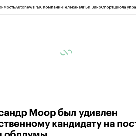
жимость
Autonews
РБК Компании
Телеканал
РБК Вино
Спорт
Школа упра
ипто
РБК Бизнес-среда
Дискуссионный клуб
Исследования
Кредитные 
Экономика
Бизнес
Технологии и медиа
Финансы
Рынок наличной валю
сандр Моор был удивлен
ственному кандидату на пос
ы облдумы