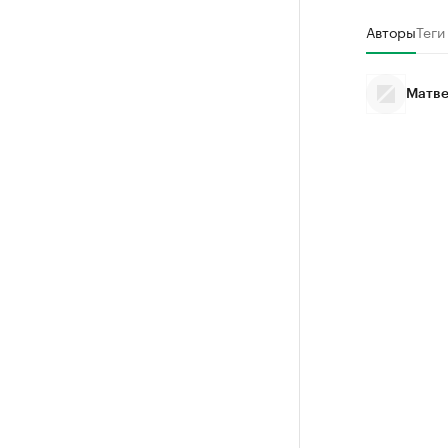
Авторы
Теги
Матве