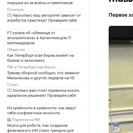
ловушке из-за войны и памятников
Политика
✍🏻 Насколько ваш авторитет зависит от
Первое з
атрибутов престижа? Проверьте себя
FT узнала об «убежище от
апокалипсиса» в Аргентине для IT-
миллиардеров
Общество
Как Петербургская биржа влияет на
бизнес и экономику
РБК и Петербургская Биржа
Тренер сборной сообщил, кто заменит
Мельникову и других лидеров на ЧЕ
Спорт
✍🏻 Сколько вам стоит привычка искать
идеальное решение? Проверьте себя
Из крайности в крайности: как ведут
себя конфликтные личности
Подписка на РБК
Мозги для робота. Как создание
физического ИИ стало трендом для