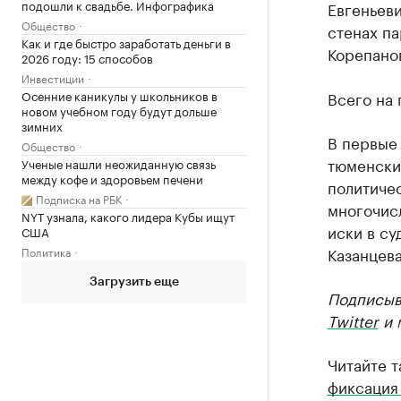
подошли к свадьбе. Инфографика
Евгеньеви
Общество
стенах па
Как и где быстро заработать деньги в
Корепанов
2026 году: 15 способов
Инвестиции
Осенние каникулы у школьников в
Всего на 
новом учебном году будут дольше
зимних
В первые 
Общество
тюменский
Ученые нашли неожиданную связь
между кофе и здоровьем печени
политичес
Подписка на РБК
многочис
NYT узнала, какого лидера Кубы ищут
иски в су
США
Казанцева
Политика
Загрузить еще
Подписыв
Twitter
и 
Читайте 
фиксация