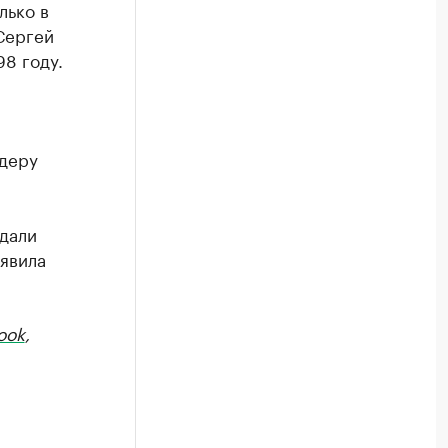
лько в
 Сергей
8 году.
идеру
дали
аявила
ook
,