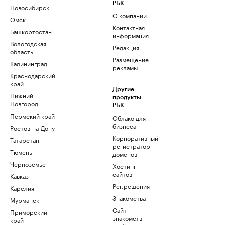
РБК
Новосибирск
О компании
Омск
Контактная
Башкортостан
информация
Вологодская
Редакция
область
Размещение
Калининград
рекламы
Краснодарский
край
Другие
Нижний
продукты
Новгород
РБК
Пермский край
Облако для
бизнеса
Ростов-на-Дону
Корпоративный
Татарстан
регистратор
Тюмень
доменов
Черноземье
Хостинг
сайтов
Кавказ
Рег.решения
Карелия
Знакомства
Мурманск
Сайт
Приморский
знакомств
край