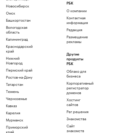
РБК
Новосибирск
О компании
Омск
Контактная
Башкортостан
информация
Вологодская
Редакция
область
Размещение
Калининград
рекламы
Краснодарский
край
Другие
Нижний
продукты
Новгород
РБК
Пермский край
Облако для
бизнеса
Ростов-на-Дону
Корпоративный
Татарстан
регистратор
Тюмень
доменов
Черноземье
Хостинг
сайтов
Кавказ
Рег.решения
Карелия
Знакомства
Мурманск
Сайт
Приморский
знакомств
край