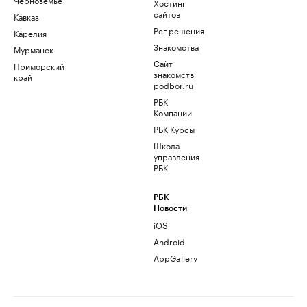
Хостинг
сайтов
Кавказ
Рег.решения
Карелия
Знакомства
Мурманск
Сайт
Приморский
знакомств
край
podbor.ru
РБК
Компании
РБК Курсы
Школа
управления
РБК
РБК
Новости
iOS
Android
AppGallery