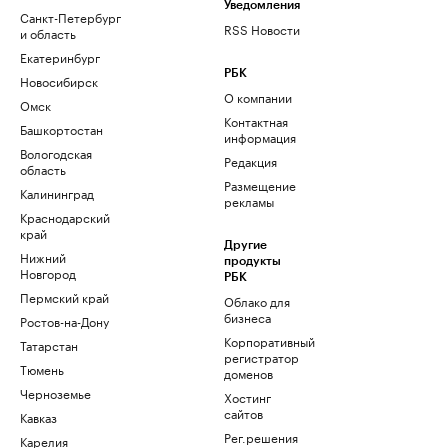
Уведомления
Санкт-Петербург
RSS Новости
и область
Екатеринбург
РБК
Новосибирск
О компании
Омск
Контактная
Башкортостан
информация
Вологодская
Редакция
область
Размещение
Калининград
рекламы
Краснодарский
край
Другие
Нижний
продукты
Новгород
РБК
Пермский край
Облако для
бизнеса
Ростов-на-Дону
Корпоративный
Татарстан
регистратор
Тюмень
доменов
Черноземье
Хостинг
сайтов
Кавказ
Рег.решения
Карелия