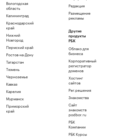
Вологодская
Редакция
область
Размещение
Калининград
рекламы
Краснодарский
край
Другие
Нижний
продукты
Новгород
РБК
Пермский край
Облако для
бизнеса
Ростов-на-Дону
Корпоративный
Татарстан
регистратор
Тюмень
доменов
Черноземье
Хостинг
сайтов
Кавказ
Рег.решения
Карелия
Знакомства
Мурманск
Сайт
Приморский
знакомств
край
podbor.ru
РБК
Компании
РБК Курсы