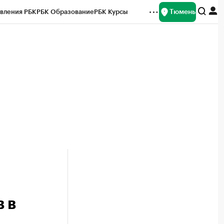
Тюмень
вления РБК
РБК Образование
РБК Курсы
рейтинги
Франшизы
Газета
Спецпроекты СПб
ты
 в