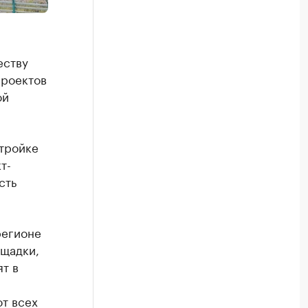
еству
проектов
ой
 тройке
т-
сть
регионе
ощадки,
т в
т всех