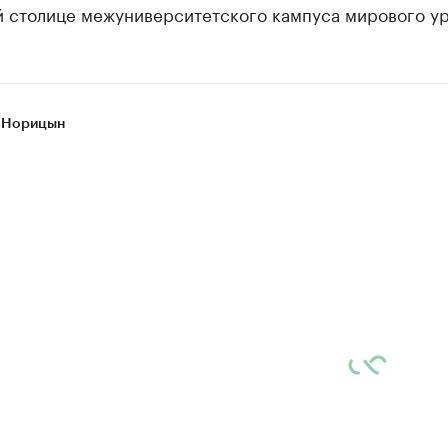
й столице межуниверситетского кампуса мирового ур
 Норицын