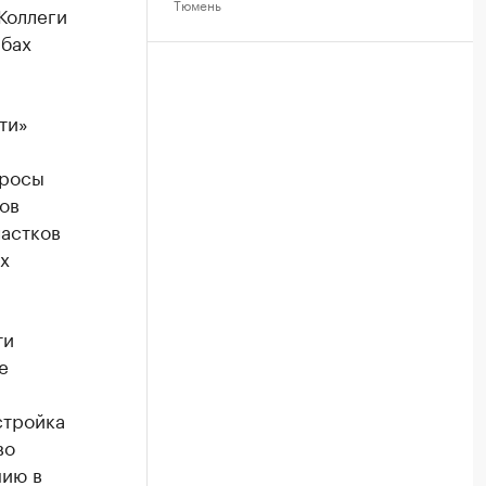
Тюмень
Коллеги
абах
ти»
просы
ов
астков
х
ти
е
стройка
во
нию в