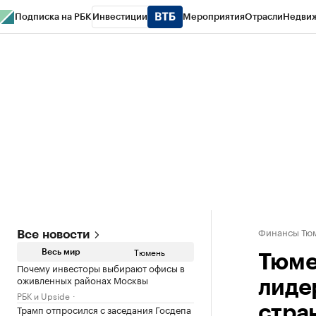
Подписка на РБК
Инвестиции
Мероприятия
Отрасли
Недви
РБК Life
Тренды
Визионеры
Национальные проекты
Город
Стиль
Кр
Конференции СПб
Спецпроекты
Проверка контрагентов
Политика
Финансы Тюм
Все новости
Тюмень
Весь мир
Тюме
Почему инвесторы выбирают офисы в
оживленных районах Москвы
лиде
РБК и Upside
Трамп отпросился с заседания Госдепа
стра