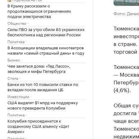
В Крыму рассказали о
продолжающихся ограничениях
Фото: Дени
подачи электричества
Общество
Тюменская
Силы ПВО за утро сбили 83 украинских
беспилотника над регионами России
инвестпро
Политика
в стране
В Ассоциации владельцев кинотеатров
торговой
назвали «самый страшный день» в году
Бизнес
Тюменская
Чем заняться дома: «Тед Лассо»,
эволюция и мифы Петербурга
— Москва 
Стиль
Петербург
Банки из топ-10 повысили ставки по
(4,6%).
вкладам после заседания ЦБ
Инвестиции
США выделят $1 млрд на поддержку
Общая су
нового президента Колумбии
достигла 
Политика
чаще всег
Колумбия присоединится к
созданному США альянсу «Щит
Тюменско
Америк»
недвижимо
Политика