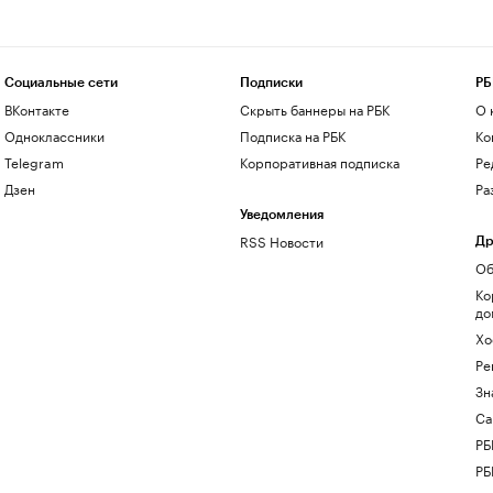
Социальные сети
Подписки
РБ
ВКонтакте
Скрыть баннеры на РБК
О 
Одноклассники
Подписка на РБК
Ко
Telegram
Корпоративная подписка
Ре
Дзен
Ра
Уведомления
RSS Новости
Др
Об
Ко
до
Хо
Ре
Зн
Са
РБ
РБ