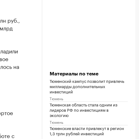
н руб.,
 млрд
хладили
вое
лось на
Материалы по теме
Тюменский кампус позволит привлечь
миллиарды дополнительных
инвестиций
Тюмень
Тюменская область стала одним из
лидеров РФ по инвестициям в
ертое
экологию
Тюмень
Тюменские власти привлекут в регион
1,3 трлн рублей инвестиций
боте с