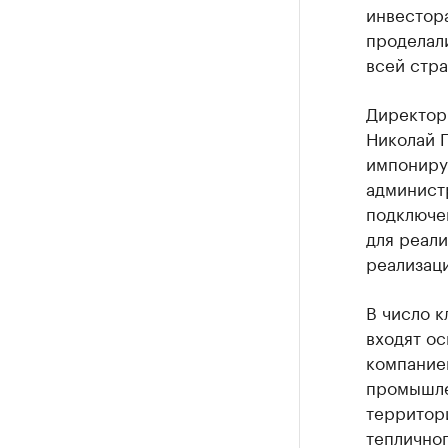
инвестора
проделали
всей стра
Директор
Николай 
импониру
админист
подключе
для реали
реализац
В число 
входят ос
компание
промышле
территор
тепличног