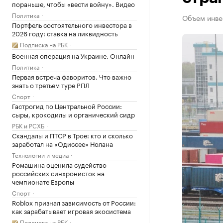
пораньше, чтобы «вести войну». Видео
Политика
Объем инвес
Портфель состоятельного инвестора в
2026 году: ставка на ликвидность
Подписка на РБК
Военная операция на Украине. Онлайн
Политика
Первая встреча фаворитов. Что важно
знать о третьем туре РПЛ
Спорт
Гастрогид по Центральной России:
сыры, крокодилы и органический сидр
РБК и РСХБ
Скандалы и ПТСР в Трое: кто и сколько
заработал на «Одиссее» Нолана
Технологии и медиа
Ромашина оценила судейство
российских синхронисток на
чемпионате Европы
Спорт
Roblox признал зависимость от России:
как зарабатывает игровая экосистема
Подписка на РБК