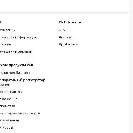
К
РБК Новости
компании
iOS
нтактная информация
Android
дакция
AppGallery
змещение рекламы
угие продукты РБК
лако для бизнеса
рпоративный регистратор
менов
стинг сайтов
г.решения
акомства
йт знакомств podbor.ru
К Компании
К Курсы