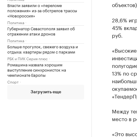
объектов)
Власти заявили о «переломе
положения» из-за обстрелов трассы
«Новороссия»
28,6% игр
Политика
45% вклад
Губернатор Севастополя заявил об
отражении атаки дронов
руб.
Политика
Больше прогулок, свежего воздуха и
«Высокие
отдыха: квартиры рядом с парками
инвестици
РБК и ПИК Серия плюс
Ромашина назвала хорошим
полугодие
выступление синхронисток на
13% по с
чемпионате Европы
наибольш
Спорт
окупаемо
Загрузить еще
«ТендерП
Между те
место в р
«Это высо