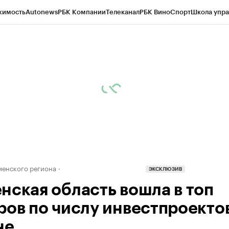
жимость
Autonews
РБК Компании
Телеканал
РБК Вино
Спорт
Школа упра
ипто
РБК Бизнес-среда
Дискуссионный клуб
Исследования
Кредитные 
Экономика
Бизнес
Технологии и медиа
Финансы
Рынок наличной валю
енского региона
ЭКСКЛЮЗИВ
нская область вошла в топ
ров по числу инвестпроектов
не