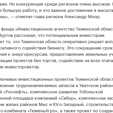
ми. Но конкуренция среди регионов очень высокая. 
 большую работу, и это важное достижение в масшт
ны», — отметил глава региона Александр Моор.
 фонда «Инвестиционное агентство Тюменской облас
Пуртов рассказал, что потенциальным инвесторам
ет то, что Тюменская область оперативно решает во
ративного содействия бизнесу. Это сокращение срок
ния к энергоресурсам, предоставление земельных уч
зации проектов без торгов, содействие на всех этапа
ии инвестпроектов.
ключевых инвестиционных проектов Тюменской облас
воение трудноизвлекаемых запасов в Уватском район
й «Роснефть», комплексное развитие Тобольской
нной площадки компанией «Сибур», комплексная за
ии жилых районов Мыс и Юго-Западный, строительст
о комбината «ТюменьАгро», а также проект по созда