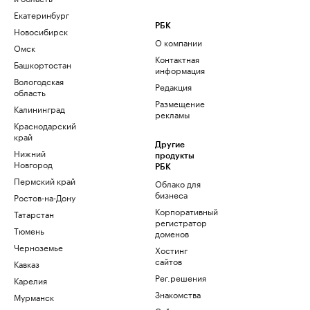
Екатеринбург
РБК
Новосибирск
О компании
Омск
Контактная
Башкортостан
информация
Вологодская
Редакция
область
Размещение
Калининград
рекламы
Краснодарский
край
Другие
Нижний
продукты
Новгород
РБК
Пермский край
Облако для
бизнеса
Ростов-на-Дону
Корпоративный
Татарстан
регистратор
Тюмень
доменов
Черноземье
Хостинг
сайтов
Кавказ
Рег.решения
Карелия
Знакомства
Мурманск