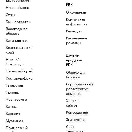
РБК
Новосибирск
О компании
Омск
Контактная
Башкортостан
информация
Вологодская
Редакция
область
Размещение
Калининград
рекламы
Краснодарский
край
Другие
Нижний
продукты
Новгород
РБК
Пермский край
Облако для
бизнеса
Ростов-на-Дону
Корпоративный
Татарстан
регистратор
Тюмень
доменов
Черноземье
Хостинг
сайтов
Кавказ
Рег.решения
Карелия
Знакомства
Мурманск
Сайт
Приморский
знакомств
край