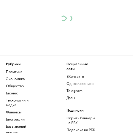
Рубрики
Социальные
сети
Политика
ВКонтакте
Экономика
Одноклассники
Общество
Telegram
Бизнес
Дзен
Технологии и
медиа
Финансы
Подписки
Скрыть баннеры
Биографии
на РБК
База знаний
Подписка на РБК
РБК Образование