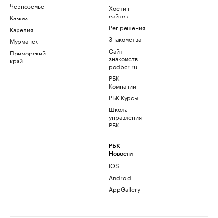
Черноземье
Хостинг
сайтов
Кавказ
Рег.решения
Карелия
Знакомства
Мурманск
Сайт
Приморский
знакомств
край
podbor.ru
РБК
Компании
РБК Курсы
Школа
управления
РБК
РБК
Новости
iOS
Android
AppGallery