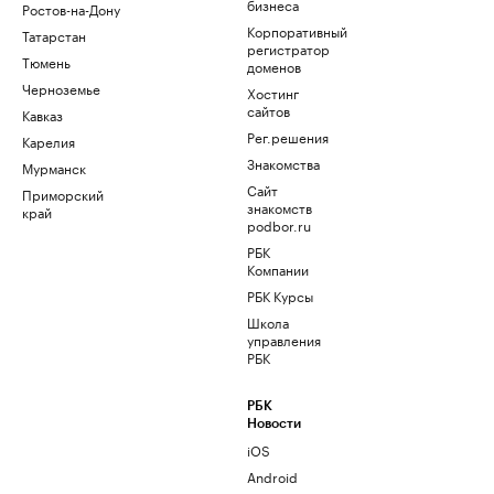
бизнеса
Ростов-на-Дону
Корпоративный
Татарстан
регистратор
Тюмень
доменов
Черноземье
Хостинг
сайтов
Кавказ
Рег.решения
Карелия
Знакомства
Мурманск
Сайт
Приморский
знакомств
край
podbor.ru
РБК
Компании
РБК Курсы
Школа
управления
РБК
РБК
Новости
iOS
Android