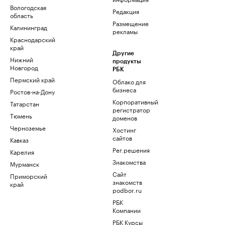
Вологодская
Редакция
область
Размещение
Калининград
рекламы
Краснодарский
край
Другие
Нижний
продукты
Новгород
РБК
Пермский край
Облако для
бизнеса
Ростов-на-Дону
Корпоративный
Татарстан
регистратор
Тюмень
доменов
Черноземье
Хостинг
сайтов
Кавказ
Рег.решения
Карелия
Знакомства
Мурманск
Сайт
Приморский
знакомств
край
podbor.ru
РБК
Компании
РБК Курсы