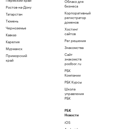
Облако для
бизнеса
Ростов-на-Дону
Корпоративный
Татарстан
регистратор
Тюмень
доменов
Черноземье
Хостинг
сайтов
Кавказ
Рег.решения
Карелия
Знакомства
Мурманск
Сайт
Приморский
знакомств
край
podbor.ru
РБК
Компании
РБК Курсы
Школа
управления
РБК
РБК
Новости
iOS
Android