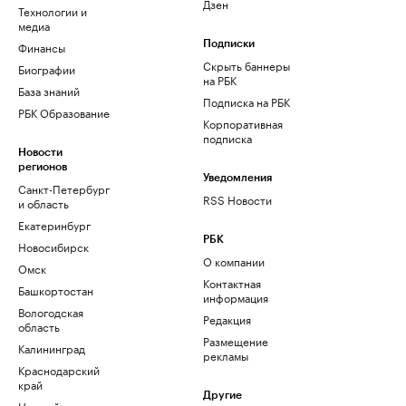
Дзен
Технологии и
медиа
Финансы
Подписки
Скрыть баннеры
Биографии
на РБК
База знаний
Подписка на РБК
РБК Образование
Корпоративная
подписка
Новости
регионов
Уведомления
Санкт-Петербург
RSS Новости
и область
Екатеринбург
РБК
Новосибирск
О компании
Омск
Контактная
Башкортостан
информация
Вологодская
Редакция
область
Размещение
Калининград
рекламы
Краснодарский
край
Другие
Нижний