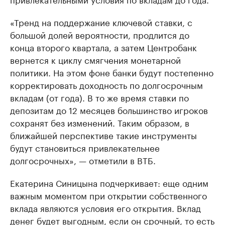
«Тренд на поддержание ключевой ставки, с
большой долей вероятности, продлится до
конца второго квартала, а затем Центробанк
вернется к циклу смягчения монетарной
политики. На этом фоне банки будут постепенно
корректировать доходность по долгосрочным
вкладам (от года). В то же время ставки по
депозитам до 12 месяцев большинство игроков
сохранят без изменений. Таким образом, в
ближайшей перспективе такие инструменты
будут становиться привлекательнее
долгосрочных», — отметили в ВТБ.
Екатерина Синицына подчеркивает: еще одним
важным моментом при открытии собственного
вклада являются условия его открытия. Вклад
денег будет выгодным, если он срочный, то есть