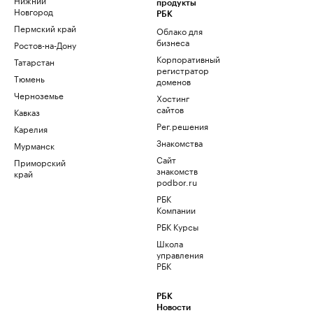
продукты
Новгород
РБК
Пермский край
Облако для
бизнеса
Ростов-на-Дону
Корпоративный
Татарстан
регистратор
Тюмень
доменов
Черноземье
Хостинг
сайтов
Кавказ
Рег.решения
Карелия
Знакомства
Мурманск
Сайт
Приморский
знакомств
край
podbor.ru
РБК
Компании
РБК Курсы
Школа
управления
РБК
РБК
Новости